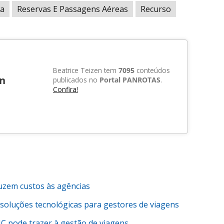
ma
Reservas E Passagens Aéreas
Recurso
Beatrice Teizen tem
7095
conteúdos
en
publicados no
Portal PANROTAS
.
Confira!
zem custos às agências
soluções tecnológicas para gestores de viagens
C pode trazer à gestão de viagens