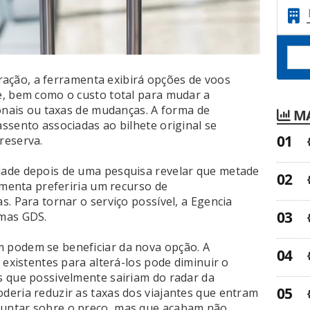
teração, a ferramenta exibirá opções de voos
e, bem como o custo total para mudar a
ionais ou taxas de mudanças. A forma de
MA
ssento associadas ao bilhete original se
reserva.
ade depois de uma pesquisa revelar que metade
amenta preferiria um recurso de
. Para tornar o serviço possível, a Egencia
emas GDS.
 podem se beneficiar da nova opção. A
 existentes para alterá-los pode diminuir o
s que possivelmente sairiam do radar da
eria reduzir as taxas dos viajantes que entram
untar sobre o preço, mas que acabam não