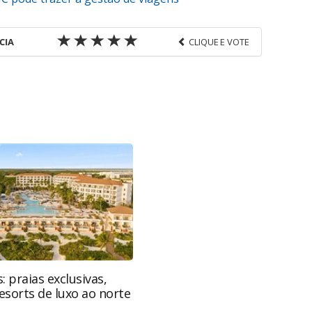
CIA
CLIQUE E VOTE
favor utilize o link
-corporativas/tecnologia/2018/02/egencia-cria-
-aereas_153537.html ou as ferramentas oferecidas
do pela PANROTAS Editora é protegido pela
autoral. Não reproduza o conteúdo sem autorização
nrotas.com.br).
: praias exclusivas,
resorts de luxo ao norte