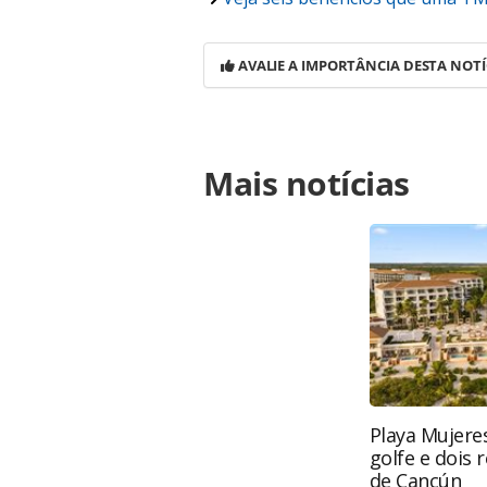
AVALIE A IMPORTÂNCIA DESTA NOTÍ
Para compartilhar esse conteúdo, por 
Mais notícias
https://www.panrotas.com.br/viagens
recurso-para-alteracao-de-reservas
na página. Todo o conteúdo produzi
legislação brasileira sobre direito 
da PANROTAS Editora (copyright@pa
Playa Mujeres
golfe e dois 
de Cancún