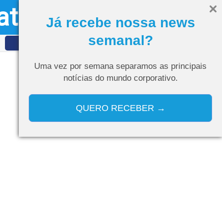
ativo
Olá, visitante
Entrar
Já recebe nossa news
semanal?
IDET
Curso de IA
Uma vez por semana separamos as
principais
notícias do mundo corporativo.
QUERO RECEBER →