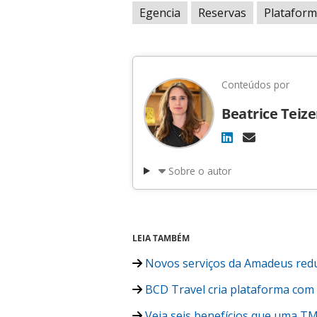
Egencia
Reservas
Platafor
Conteúdos por
Beatrice Teiz
Sobre o autor
LEIA TAMBÉM
Novos serviços da Amadeus redu
BCD Travel cria plataforma com 
Veja seis benefícios que uma TM