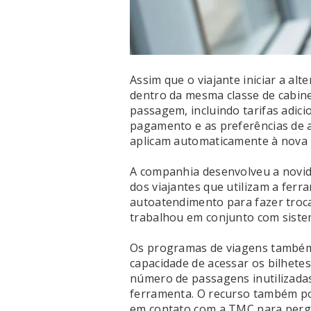
Assim que o viajante iniciar a al
dentro da mesma classe de cabin
passagem, incluindo tarifas adic
pagamento e as preferências de a
aplicam automaticamente à nova 
A companhia desenvolveu a novid
dos viajantes que utilizam a ferr
autoatendimento para fazer trocas
trabalhou em conjunto com sist
Os programas de viagens também
capacidade de acessar os bilhetes
número de passagens inutilizada
ferramenta. O recurso também pod
em contato com a TMC para perg