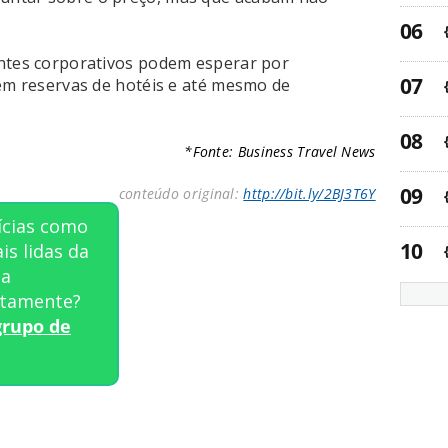
antes corporativos podem esperar por
 em reservas de hotéis e até mesmo de
*Fonte: Business Travel News
conteúdo original:
http://bit.ly/2BJ3T6Y
ícias como
is lidas da
ta
tamente?
grupo de