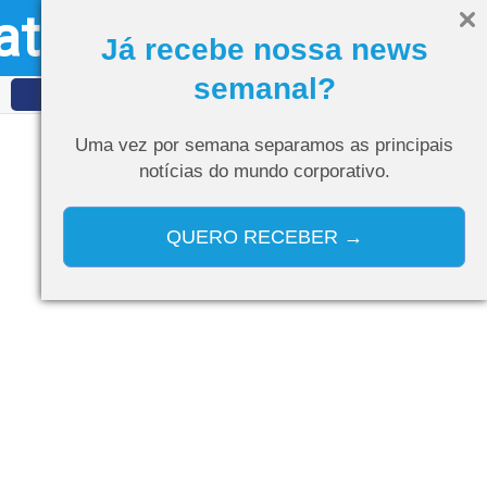
ativo
Olá, visitante
Entrar
Já recebe nossa news
semanal?
IDET
Curso de IA
Uma vez por semana separamos as
principais
notícias do mundo corporativo.
QUERO RECEBER →