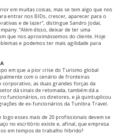
erior em muitas coisas, mas se tem algo que nos
ara entrar nos BIDs, crescer, aparecer para o
ativas e de lazer", distingue Sandro Jodai,
mpany. "Além disso, deixar de ter uma
com que nos aproximássemos do cliente. Hoje
blemas e podemos ter mais agilidade para
IA
o em que a pior crise do Turismo global
cipalmente com o cenário de fronteiras
 corporativo, as duas grandes forças da
setor dá sinais de retomada, também dá a
 funcionários, os diretores, e já quintuplicou
grações de ex-funcionários da Tunibra Travel.
 logo esses mais de 20 profissionais devem se
paço no escritório existe e, afinal, que empresa
dos em tempos de trabalho híbrido?