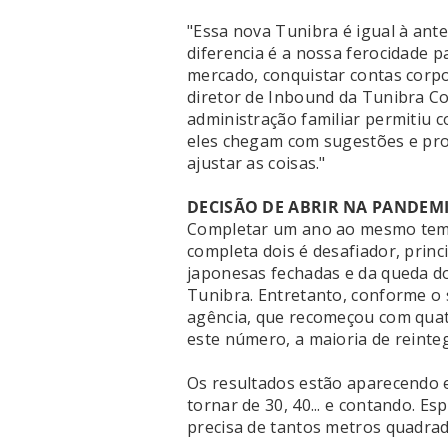
"Essa nova Tunibra é igual à ant
diferencia é a nossa ferocidade p
mercado, conquistar contas corpor
diretor de Inbound da Tunibra Co
administração familiar permitiu 
eles chegam com sugestões e pro
ajustar as coisas."
DECISÃO DE ABRIR NA PANDEM
Completar um ano ao mesmo temp
completa dois é desafiador, prin
japonesas fechadas e da queda do
Tunibra. Entretanto, conforme o 
agência, que recomeçou com quatro
este número, a maioria de reinte
Os resultados estão aparecendo e
tornar de 30, 40... e contando. Es
precisa de tantos metros quadra