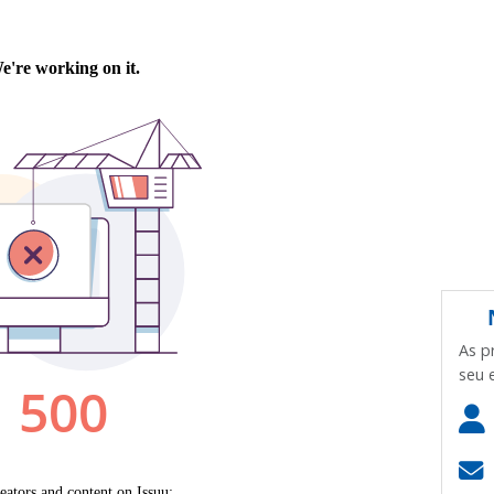
As p
seu 