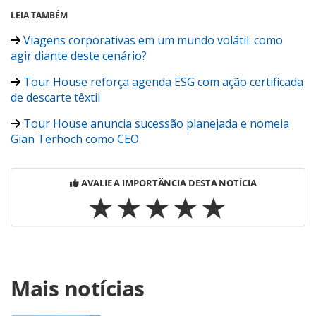
LEIA TAMBÉM
Viagens corporativas em um mundo volátil: como
agir diante deste cenário?
Tour House reforça agenda ESG com ação certificada
de descarte têxtil
Tour House anuncia sucessão planejada e nomeia
Gian Terhoch como CEO
AVALIE A IMPORTÂNCIA DESTA NOTÍCIA
Para compartilhar esse conteúdo, por favor utilize o link
Mais notícias
https://www.panrotas.com.br/viagens-
corporativas/tmcs/2026/03/com-novo-ceo-tour-house-
mantem-essencia-de-inovacao-e-aposta-em-obt-