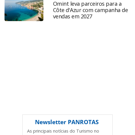
Omint leva parceiros para a
propria_227027.html ou as ferramentas oferecidas na
Côte d'Azur com campanha de
página. Todo o conteúdo produzido pela PANROTAS
vendas em 2027
Editora é protegido pela legislação brasileira sobre direito
autoral. Não reproduza o conteúdo sem autorização da
PANROTAS Editora (copyright@panrotas.com.br).
Newsletter
PANROTAS
As principais notícias do Turismo no