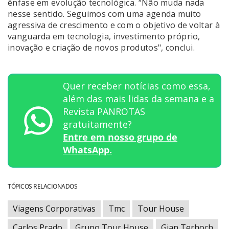
ênfase em evolução tecnológica. “Não muda nada
nesse sentido. Seguimos com uma agenda muito
agressiva de crescimento e com o objetivo de voltar à
vanguarda em tecnologia, investimento próprio,
inovação e criação de novos produtos", conclui.
Quer receber notícias como essa,
além das mais lidas da semana e a
Revista PANROTAS
gratuitamente?
Entre em nosso grupo de
WhatsApp.
TÓPICOS RELACIONADOS
Viagens Corporativas
Tmc
Tour House
Carlos Prado
Grupo Tour House
Gian Terhoch