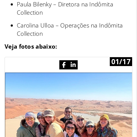
Paula Bilenky – Diretora na Indômita
Collection
Carolina Ulloa – Operações na Indômita
Collection
Veja fotos abaixo:
01/17
Previous
N