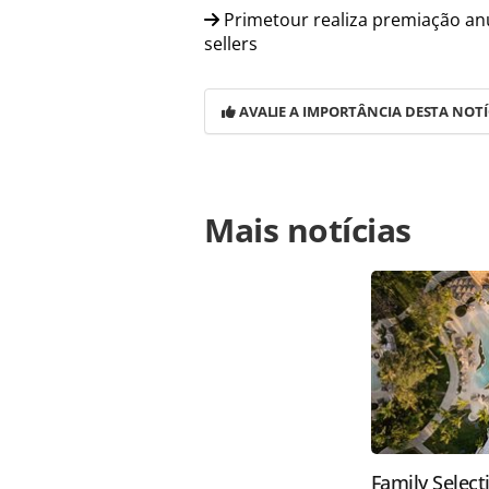
Primetour realiza premiação anu
sellers
AVALIE A IMPORTÂNCIA DESTA NOTÍ
Para compartilhar esse conteúdo, por 
Mais notícias
https://www.panrotas.com.br/viagen
reestruturacao-estrategica-da-area
oferecidas na página. Todo o conte
pela legislação brasileira sobre dir
autorização da PANROTAS Editora (
Family Select