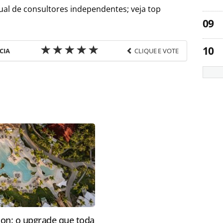
al de consultores independentes; veja top
CIA
CLIQUE E VOTE
favor utilize o link
s-de-luxo/gente/2025/05/primetour-anuncia-
-comercial-partners_217442.html ou as ferramentas
údo produzido pela PANROTAS Editora é protegido
eito autoral. Não reproduza o conteúdo sem
copyright@panrotas.com.br).
ion: o upgrade que toda