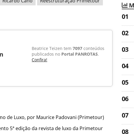
Ricardo Cano
Reestruturação Primetour
M
Beatrice Teizen tem
7097
conteúdos
en
publicados no
Portal PANROTAS
.
Confira!
mo de Luxo, por Maurice Padovani (Primetour)
nto 5ª edição da revista de luxo da Primetour