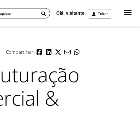
Menu
Olá, visitante
Entrar
Princip
Compartilhar:
ruturação
rcial &