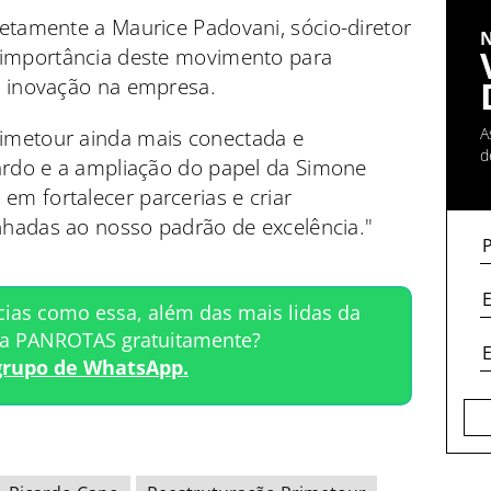
etamente a Maurice Padovani, sócio-diretor
 importância deste movimento para
a inovação na empresa.
A
imetour ainda mais conectada e
d
cardo e a ampliação do papel da Simone
m fortalecer parcerias e criar
inhadas ao nosso padrão de excelência."
cias como essa, além das mais lidas da
ta PANROTAS gratuitamente?
grupo de WhatsApp.