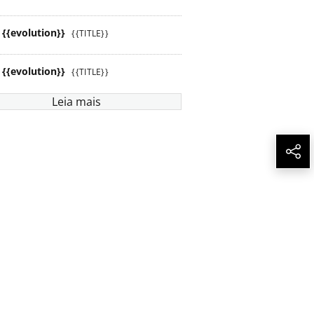
{{evolution}}
{{TITLE}}
{{evolution}}
{{TITLE}}
Leia mais