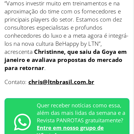
“Vamos investir muito em treinamentos e na
aproximação do time com os fornecedores e
principais players do setor. Estamos com dez
consultores especialistas e profundos
conhecedores do luxo e a meta agora é integrá-
los na nova cultura BeHappy by LTN”,
acrescenta
Christinne, que saiu da Goya em
janeiro e avaliava propostas do mercado
para retornar
.
Contato:
chris@ltnbrasil.com.br
Quer receber notícias como essa,
além das mais lidas da semana e a
Revista PANROTAS gratuitamente?
Entre em nosso grupo de