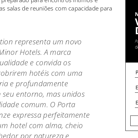
 preparado para encontros íntimos e
uas salas de reuniões com capacidade para
ection representa um novo
A
d
 Minor Hotels. A marca
dualidade e convida os
cobrirem hotéis com uma
pria e profundamente
 seu entorno, mas unidos
ilidade comum. O Porta
enze expressa perfeitamente
é um hotel com alma, cheio
lhedor por natureza e