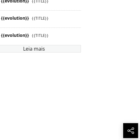
{{evolution}}
{{TITLE}}
{{evolution}}
{{TITLE}}
{{evolution}}
{{TITLE}}
Leia mais