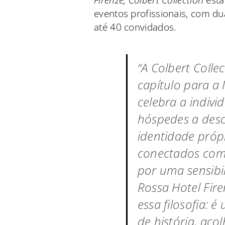
Firenze, Colbert Collection
está
eventos profissionais, com d
até 40 convidados.
“A Colbert Coll
capítulo para a
celebra a indivi
hóspedes a des
identidade pró
conectados com
por uma sensib
Rossa Hotel Fir
essa filosofia: 
de história, aco