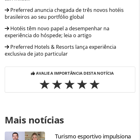
Preferred anuncia chegada de três novos hotéis
brasileiros ao seu portfólio global
Hotéis têm novo papel a desempenhar na
experiência do hóspede; leia o artigo
Preferred Hotels & Resorts lança experiência
exclusiva de jato particular
AVALIE A IMPORTÂNCIA DESTA NOTÍCIA
Para compartilhar esse conteúdo, por favor utilize o link
Mais notícias
https://www.panrotas.com.br/viagens-de-
luxo/hotelaria/2026/07/preferred-lanca-programa-que-
reconhece-hoteis-com-experiencias-de-bem-
Turismo esportivo impulsiona
estar_229881.html ou as ferramentas oferecidas na página.