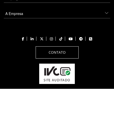
A Empresa
CONTATO
Todos os direitos reservados a PANROTAS Editora - Ver.
Wednesday, August 5, 2026
7:05:50 PM -03:00:00 - Builder 2026.6.2.1
/ Layout
205df0c0b694a693290208d10d1a485b