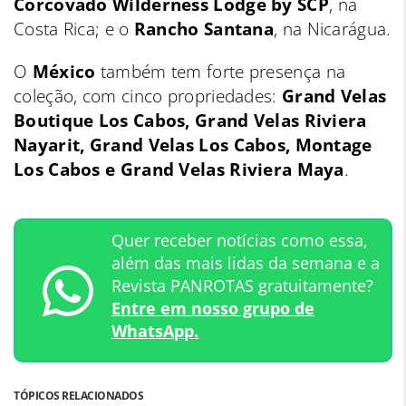
Corcovado Wilderness Lodge by SCP
, na
Costa Rica; e o
Rancho Santana
, na Nicarágua.
O
México
também tem forte presença na
coleção, com cinco propriedades:
Grand Velas
Boutique Los Cabos, Grand Velas Riviera
Nayarit, Grand Velas Los Cabos, Montage
Los Cabos e Grand Velas Riviera Maya
.
Quer receber notícias como essa,
além das mais lidas da semana e a
Revista PANROTAS gratuitamente?
Entre em nosso grupo de
WhatsApp.
TÓPICOS RELACIONADOS