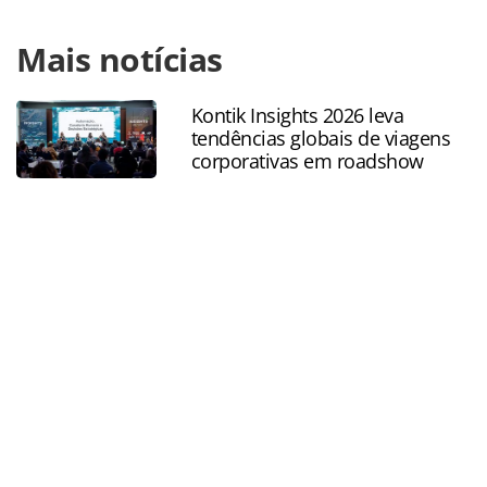
Para compartilhar esse conteúdo, por favor utilize o link
Mais notícias
https://www.panrotas.com.br/100xbrasil/concessoes/2023/
no-litoral-de-sp-lanca-edital-para-inicio-de-obras-do-
aeroporto_197881.html ou as ferramentas oferecidas na
Kontik Insights 2026 leva
página. Todo o conteúdo produzido pela PANROTAS
tendências globais de viagens
Editora é protegido pela legislação brasileira sobre direito
corporativas em roadshow
autoral. Não reproduza o conteúdo sem autorização da
PANROTAS Editora (copyright@panrotas.com.br).