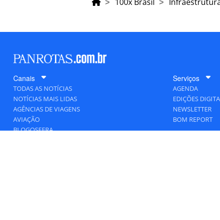
100x Brasil
Infraestrutur
Canais
Serviços
TODAS AS NOTÍCIAS
AGENDA
NOTÍCIAS MAIS LIDAS
EDIÇÕES DIGITA
AGÊNCIAS DE VIAGENS
NEWSLETTER
AVIAÇÃO
BOM REPORT
BLOGOSFERA
DESTINOS
GENTE
HOTELARIA
MERCADO
PANCORP
PANROTAS+
VIAGENS DE LUXO
VÍDEOS