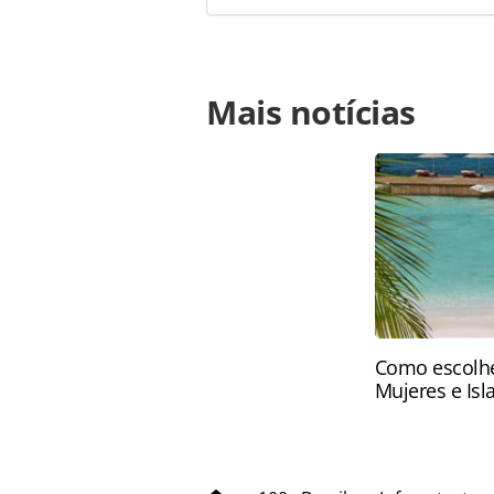
Para compartilhar esse conteúdo, por 
Mais notícias
https://www.panrotas.com.br/100xbr
mais-policiamento-no-entorno-do-a
oferecidas na página. Todo o conte
pela legislação brasileira sobre dir
autorização da PANROTAS Editora (
Como escolhe
Mujeres e Isl