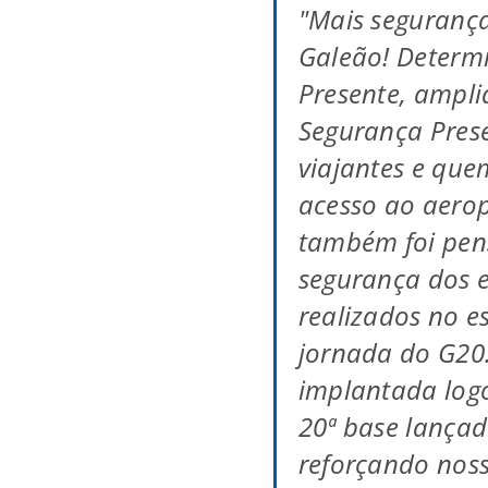
"Mais seguranç
Galeão! Determi
Presente, ampl
Segurança Prese
viajantes e que
acesso ao aerop
também foi pen
segurança dos 
realizados no 
jornada do G20
implantada logo
20ª base lançad
reforçando nos