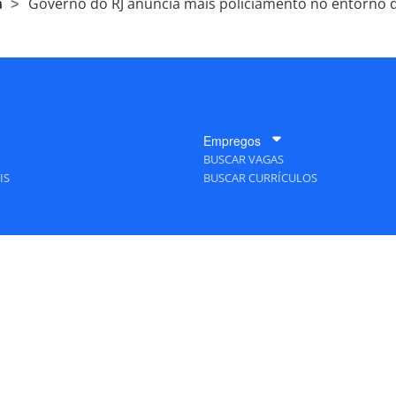
a
Governo do RJ anuncia mais policiamento no entorno 
Empregos
BUSCAR VAGAS
IS
BUSCAR CURRÍCULOS
A Empresa
QUEM SOMOS
PUBLICIDADE
POLÍTICAS DE PRIVACIDADE
MAPA DO SITE