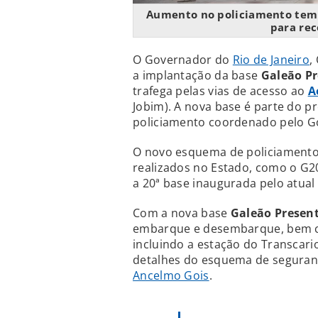
Aumento no policiamento tem 
para rec
O Governador do
Rio de Janeiro
,
a implantação da base
Galeão P
trafega pelas vias de acesso ao
A
Jobim). A nova base é parte do 
policiamento coordenado pelo G
O novo esquema de policiamento
realizados no Estado, como o G20
a 20ª base inaugurada pelo atual
Com a nova base
Galeão Presen
embarque e desembarque, bem co
incluindo a estação do Transcari
detalhes do esquema de seguranç
Ancelmo Gois
.