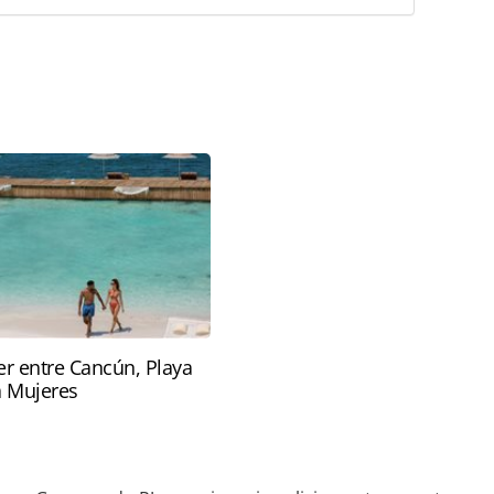
favor utilize o link
asil/infraestrutura/2024/02/governo-do-rj-anuncia-
eroporto-do-galeao_202841.html ou as ferramentas
údo produzido pela PANROTAS Editora é protegido
eito autoral. Não reproduza o conteúdo sem
copyright@panrotas.com.br).
r entre Cancún, Playa
a Mujeres