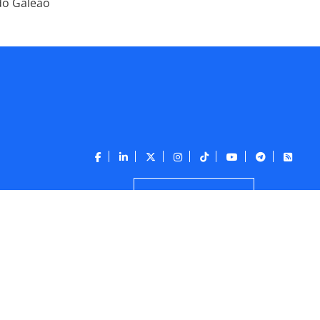
do Galeão
CONTATO