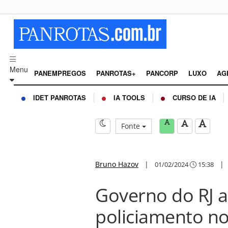
Menu
PANEMPREGOS
PANROTAS+
PANCORP
LUXO
AG
IDET PANROTAS
IA TOOLS
CURSO DE IA
Fonte
Bruno Hazov
|
01/02/2024
15:38
Governo do RJ 
policiamento n