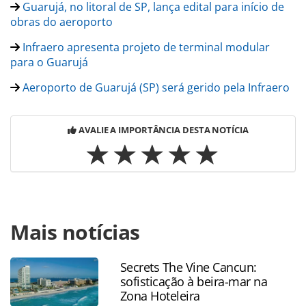
Guarujá, no litoral de SP, lança edital para início de
obras do aeroporto
Infraero apresenta projeto de terminal modular
para o Guarujá
Aeroporto de Guarujá (SP) será gerido pela Infraero
AVALIE A IMPORTÂNCIA DESTA NOTÍCIA
Para compartilhar esse conteúdo, por favor utilize o link
Mais notícias
https://www.panrotas.com.br/100xbrasil/infraestrutura/20
do-guaruja-deve-sair-em-2025-gol-e-azul-ja-demonstram-
interesse_203848.html ou as ferramentas oferecidas na
Secrets The Vine Cancun:
página. Todo o conteúdo produzido pela PANROTAS
sofisticação à beira-mar na
Editora é protegido pela legislação brasileira sobre direito
Zona Hoteleira
autoral. Não reproduza o conteúdo sem autorização da