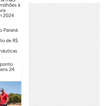
milhões à
ura
em 2024
o Paraná
to de R$
 náuticas
iponto
gens 24