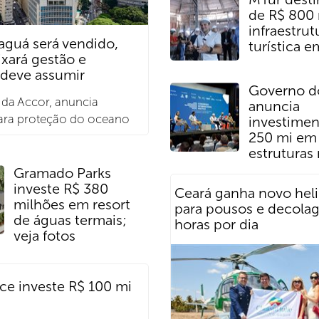
de R$ 800 
infraestrut
aguá será vendido,
turística 
xará gestão e
 deve assumir
Governo d
 da Accor, anuncia
anuncia
para proteção do oceano
investimen
250 mi em
estruturas
Gramado Parks
investe R$ 380
Ceará ganha novo hel
milhões em resort
para pousos e decola
de águas termais;
horas por dia
veja fotos
ce investe R$ 100 mi