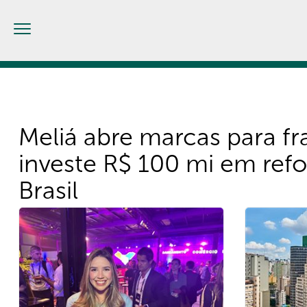
Menu
Principal
Meliá abre marcas para fr
investe R$ 100 mi em ref
Brasil
Novidade faz parte do plano de expansão global da rede hote
investimentos no País