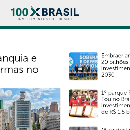
anquia e
Embraer a
20 bilhões
ormas no
investimen
2030
1º parque 
leira, que intensifica
Fou no Bras
investiment
de R$ 1,5 b
MTur desti