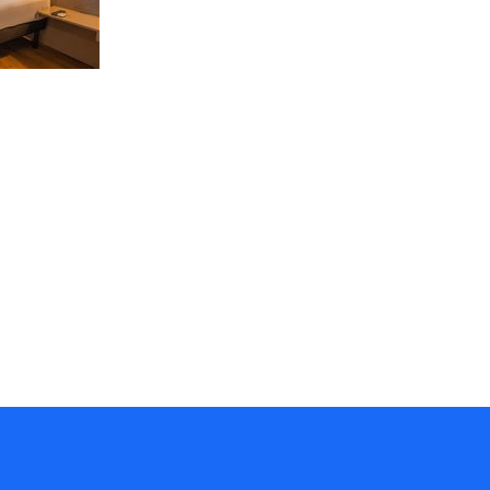
Prédio funcionava sob a bandeira
Transamérica FIT e passa a operar como
Carandá Hplus Express neste mês