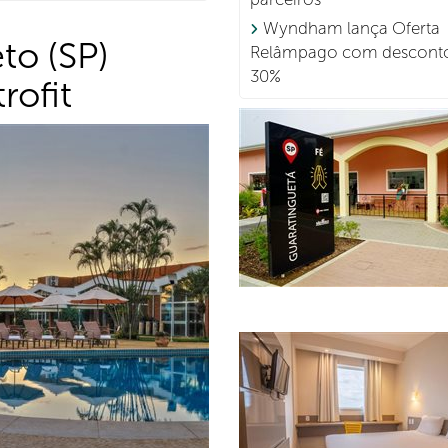
Wyndham lança Oferta
to (SP)
Relâmpago com desconto
30%
rofit