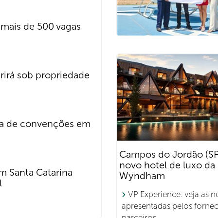
 mais de 500 vagas
rirá sob propriedade
na de convenções em
Campos do Jordão (SP
novo hotel de luxo da
m Santa Catarina
Wyndham
l
VP Experience: veja as 
apresentadas pelos forne
parceiros