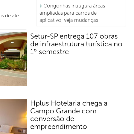
Congonhas inaugura áreas
ampliadas para carros de
s de até
aplicativo; veja mudanças
Setur-SP entrega 107 obras
de infraestrutura turística no
1º semestre
Secretaria dobrou investimentos em
comparação com 2023, quando entregou
42 obras no mesmo período
Hplus Hotelaria chega a
Campo Grande com
conversão de
empreendimento