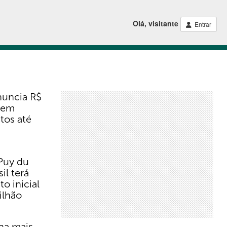
Olá, visitante
Entrar
nuncia R$
 em
tos até
Puy du
il terá
o inicial
ilhão
na mais