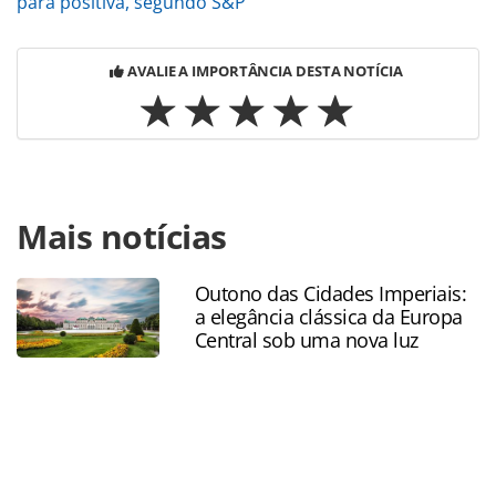
para positiva, segundo S&P
AVALIE A IMPORTÂNCIA DESTA NOTÍCIA
Para compartilhar esse conteúdo, por favor utilize o link
Mais notícias
https://www.panrotas.com.br/100xbrasil/politica-
monetaria/2023/08/juros-basicos-da-economia-caem-para-
1325-ao-ano_198613.html ou as ferramentas oferecidas na
Outono das Cidades Imperiais:
página. Todo o conteúdo produzido pela PANROTAS
a elegância clássica da Europa
Editora é protegido pela legislação brasileira sobre direito
Central sob uma nova luz
autoral. Não reproduza o conteúdo sem autorização da
PANROTAS Editora (copyright@panrotas.com.br).