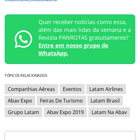
Quer receber notícias como essa,
além das mais lidas da semana e a
Revista PANROTAS gratuitamente?
Entre em nosso grupo de
WhatsApp.
TÓPICOS RELACIONADOS
Companhias Aéreas
Eventos
Latam Airlines
Abav Expo
Feiras De Turismo
Latam Brasil
Grupo Latam
Abav Expo 2019
Latam Na Abav