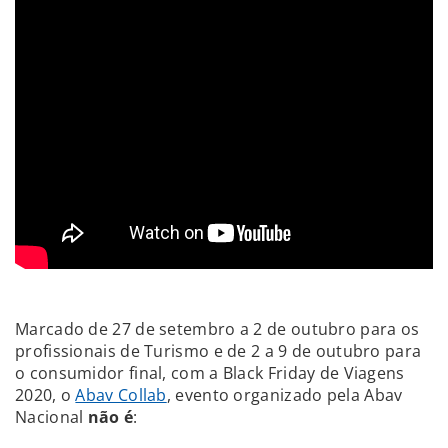
Marcado de 27 de setembro a 2 de outubro para os
profissionais de Turismo e de 2 a 9 de outubro para
o consumidor final, com a Black Friday de Viagens
2020, o
Abav Collab
, evento organizado pela Abav
Nacional
não é
: