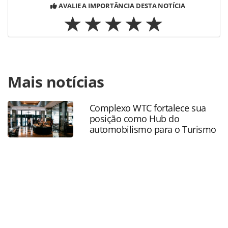
AVALIE A IMPORTÂNCIA DESTA NOTÍCIA
Para compartilhar esse conteúdo, por favor utilize o link
Mais notícias
https://www.panrotas.com.br/agencias-de-
viagens/eventos/2020/08/saiba-tudo-sobre-o-abav-collab-
evento-hibrido-programado-para-setembro_175719.html
Complexo WTC fortalece sua
ou as ferramentas oferecidas na página. Todo o conteúdo
posição como Hub do
produzido pela PANROTAS Editora é protegido pela
automobilismo para o Turismo
legislação brasileira sobre direito autoral. Não reproduza o
conteúdo sem autorização da PANROTAS Editora
(copyright@panrotas.com.br).