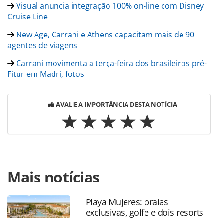
Visual anuncia integração 100% on-line com Disney
Cruise Line
New Age, Carrani e Athens capacitam mais de 90
agentes de viagens
Carrani movimenta a terça-feira dos brasileiros pré-
Fitur em Madri; fotos
AVALIE A IMPORTÂNCIA DESTA NOTÍCIA
Para compartilhar esse conteúdo, por favor utilize o link
Mais notícias
https://www.panrotas.com.br/agencias-de-
viagens/eventos/2024/03/visual-carrani-e-ita-apresentam-
regiao-da-toscana-para-agentes_203819.html ou as
Playa Mujeres: praias
ferramentas oferecidas na página. Todo o conteúdo
exclusivas, golfe e dois resorts
produzido pela PANROTAS Editora é protegido pela