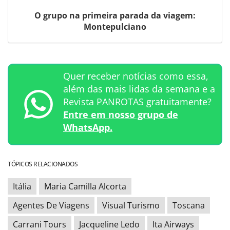
O grupo na primeira parada da viagem:
Montepulciano
Quer receber notícias como essa,
além das mais lidas da semana e a
Revista PANROTAS gratuitamente?
Entre em nosso grupo de
WhatsApp.
TÓPICOS RELACIONADOS
Itália
Maria Camilla Alcorta
Agentes De Viagens
Visual Turismo
Toscana
Carrani Tours
Jacqueline Ledo
Ita Airways