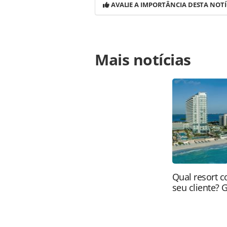
AVALIE A IMPORTÂNCIA DESTA NOTÍ
Para compartilhar esse conteúdo, por 
Mais notícias
https://www.panrotas.com.br/agenci
em-fotos-veja-destaques-das-empre
oferecidas na página. Todo o conte
pela legislação brasileira sobre dir
autorização da PANROTAS Editora (
Qual resort c
seu cliente? 