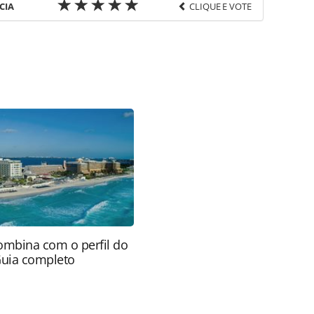
CIA
CLIQUE E VOTE
favor utilize o link
as-de-viagens/eventos/2024/04/giro-abav-travelsp-
sas-no-2o-dia_204745.html ou as ferramentas
údo produzido pela PANROTAS Editora é protegido
eito autoral. Não reproduza o conteúdo sem
copyright@panrotas.com.br).
ombina com o perfil do
Guia completo