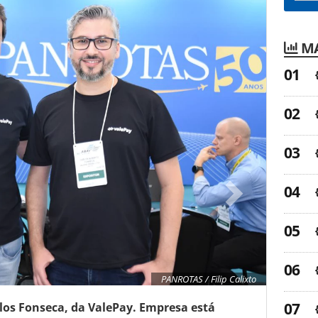
MA
PANROTAS / Filip Calixto
os Fonseca, da ValePay. Empresa está