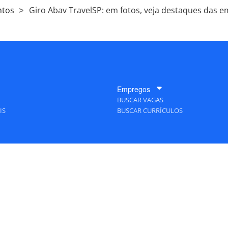
ntos
Giro Abav TravelSP: em fotos, veja destaques das e
Empregos
BUSCAR VAGAS
IS
BUSCAR CURRÍCULOS
A Empresa
QUEM SOMOS
PUBLICIDADE
POLÍTICAS DE PRIVACIDADE
MAPA DO SITE