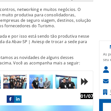
contros, networking e muitos negócios. O
e muito produtiva para consolidadoras,
empresas de seguro viagem, destinos, solução
os fornecedores do Turismo.
sada e por isso está sendo tão produtiva nesse
da da Abav-SP | Aviesp de trocar a sede para
As p
tamos as novidades de alguns desses
seu 
acima. Você as acompanha mais a seguir:
01/07
Next