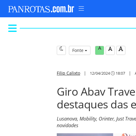
Fonte
Filip Calixto
|
|
12/04/2024
18:07
Giro Abav Travel
destaques das e
Lusanova, Mobility, Orinter, Just Trav
novidades