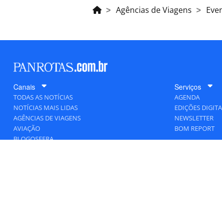
Agências de Viagens
Eve
Canais
Serviços
TODAS AS NOTÍCIAS
AGENDA
NOTÍCIAS MAIS LIDAS
EDIÇÕES DIGITA
AGÊNCIAS DE VIAGENS
NEWSLETTER
AVIAÇÃO
BOM REPORT
BLOGOSFERA
DESTINOS
GENTE
HOTELARIA
MERCADO
PANCORP
PANROTAS+
VIAGENS DE LUXO
VÍDEOS