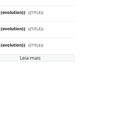
{{evolution}}
{{TITLE}}
{{evolution}}
{{TITLE}}
{{evolution}}
{{TITLE}}
Leia mais