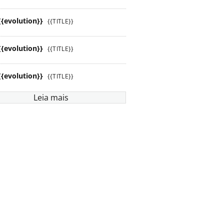
{{evolution}}
{{TITLE}}
{{evolution}}
{{TITLE}}
{{evolution}}
{{TITLE}}
Leia mais