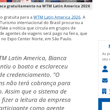
raca gratuitamente na WTM Latin America 2026
ão gratuita para a
WTM Latin America 2026
. A
 Turismo internacional do Brasil procurou a
ake a notícia que circula em grupos de
e agentes de viagens será pago na feira, que
l, no Expo Center Norte, em São Paulo.
As p
TM Latin America, Bianca
seu 
entiu o boato e esclareceu
 de credenciamento. "O
ns não terá cobrança para
o. Assim que o sistema de
fizer a leitura da empresa
 participante como agente