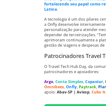
fortalecendo seu papel como re
Latina
.
A tecnologia é um dos pilares ce
a Onfly desenvolve internamente 
personalização para atender nece
depender de terceirizações. “T
aprimoram continuamente a plat
gestão de viagens e despesas de a
Patrocinadores Travel 
O Travel Tech Hub Day, da comun
patrocinadores e apoiadores:
Argo
,
Conta Simples
,
Copastur
,
Omnibees
,
Onfly
,
Paytrack
,
Pla
apoio:
Abav-SP | Aviesp
,
Cubo I