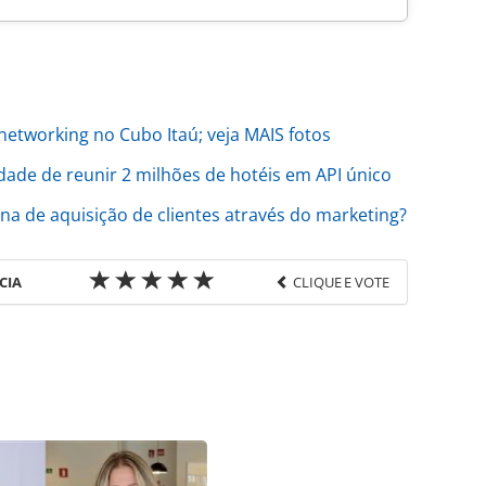
etworking no Cubo Itaú; veja MAIS fotos
dade de reunir 2 milhões de hotéis em API único
a de aquisição de clientes através do marketing?
CIA
CLIQUE E VOTE
favor utilize o link
as-de-viagens/mercado/2024/11/tth-day-onfly-
eracoes-de-atendimento_211316.html ou as
Todo o conteúdo produzido pela PANROTAS Editora
ra sobre direito autoral. Não reproduza o conteúdo