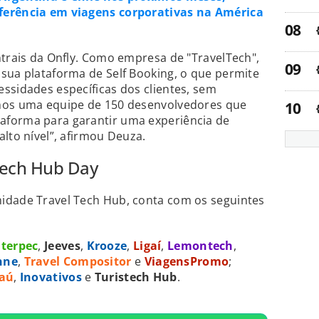
ferência em viagens corporativas na América
ntrais da Onfly. Como empresa de "TravelTech",
sua plataforma de Self Booking, o que permite
ssidades específicas dos clientes, sem
emos uma equipe de 150 desenvolvedores que
aforma para garantir uma experiência de
lto nível”, afirmou Deuza.
Tech Hub Day
idade Travel Tech Hub, conta com os seguintes
Iterpec
,
Jeeves
,
Krooze
,
Ligaí
,
Lemontech
,
nne
,
Travel Compositor
e
ViagensPromo
;
taú
,
Inovativos
e
Turistech Hub
.