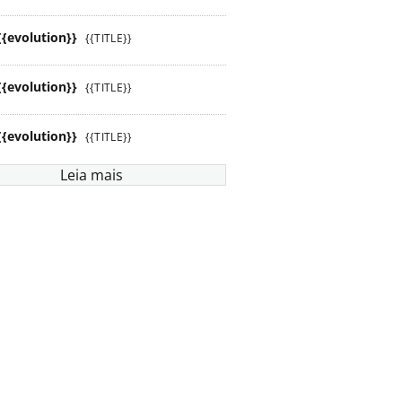
{{evolution}}
{{TITLE}}
{{evolution}}
{{TITLE}}
{{evolution}}
{{TITLE}}
Leia mais