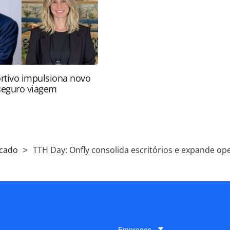
ra (copyright@panrotas.com.br).
rtivo impulsiona novo
 seguro viagem
cado
TTH Day: Onfly consolida escritórios e expande o
Empregos