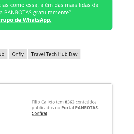
cias como essa, além das mais lidas da
ta PANROTAS gratuitamente?
grupo de WhatsApp.
ub
Onfly
Travel Tech Hub Day
Filip Calixto tem
8363
conteúdos
publicados no
Portal PANROTAS
.
Confira!