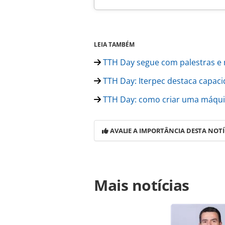
LEIA TAMBÉM
TTH Day segue com palestras e n
TTH Day: Iterpec destaca capaci
TTH Day: como criar uma máquin
AVALIE A IMPORTÂNCIA DESTA NOTÍ
Para compartilhar esse conteúdo, por 
Mais notícias
https://www.panrotas.com.br/agenci
consolida-escritorios-e-expande-op
ferramentas oferecidas na página. 
é protegido pela legislação brasilei