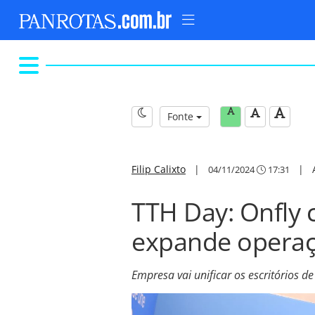
Fonte
Filip Calixto
|
|
04/11/2024
17:31
TTH Day: Onfly c
expande operaç
Empresa vai unificar os escritórios 