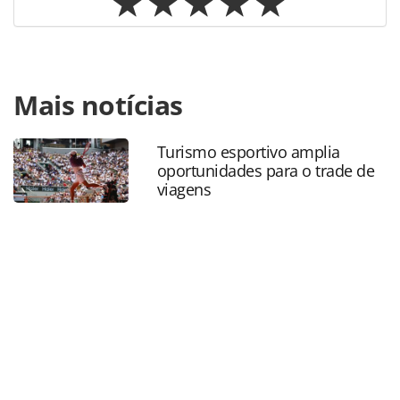
Para compartilhar esse conteúdo, por favor utilize o link
Mais notícias
https://www.panrotas.com.br/agencias-de-
viagens/mercado/2026/03/visual-turismo-lanca-nova-linha-
de-produtos-e-mira-avanco-em-segmentos-de-maior-
Turismo esportivo amplia
valor_226984.html ou as ferramentas oferecidas na página.
oportunidades para o trade de
Todo o conteúdo produzido pela PANROTAS Editora é
viagens
protegido pela legislação brasileira sobre direito autoral.
Não reproduza o conteúdo sem autorização da PANROTAS
Editora (copyright@panrotas.com.br).