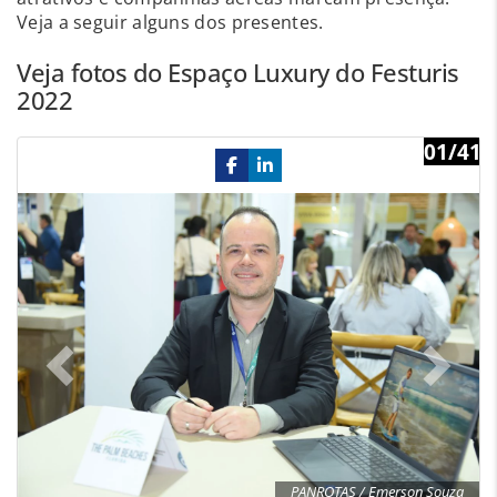
Veja a seguir alguns dos presentes.
Veja fotos do Espaço Luxury do Festuris
2022
01/41
Previous
Ne
PANROTAS / Emerson Souza