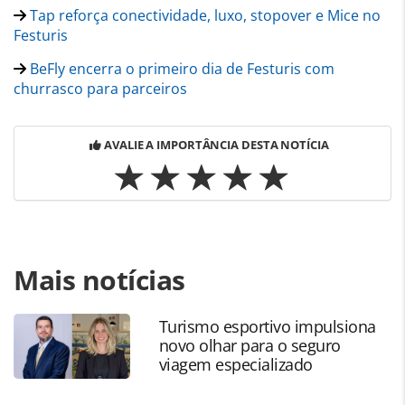
Tap reforça conectividade, luxo, stopover e Mice no
Festuris
BeFly encerra o primeiro dia de Festuris com
churrasco para parceiros
AVALIE A IMPORTÂNCIA DESTA NOTÍCIA
Para compartilhar esse conteúdo, por favor utilize o link
Mais notícias
https://www.panrotas.com.br/agencias-de-
viagens/viagens-de-luxo/2022/11/veja-quem-esta-no-
espaco-luxury-do-festuris-2022-fotos_192954.html ou as
Turismo esportivo impulsiona
ferramentas oferecidas na página. Todo o conteúdo
novo olhar para o seguro
produzido pela PANROTAS Editora é protegido pela
viagem especializado
legislação brasileira sobre direito autoral. Não reproduza o
conteúdo sem autorização da PANROTAS Editora