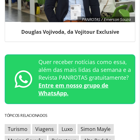
PANROTAS / Emerson Souza
Douglas Vojivoda, da Vojitour Exclusive
Quer receber notícias como essa,
além das mais lidas da semana e a
Revista PANROTAS gratuitamente?
Entre em nosso grupo de
WhatsApp.
TÓPICOS RELACIONADOS
Turismo
Viagens
Luxo
Simon Mayle