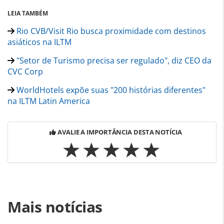
LEIA TAMBÉM
Rio CVB/Visit Rio busca proximidade com destinos
asiáticos na ILTM
"Setor de Turismo precisa ser regulado", diz CEO da
CVC Corp
WorldHotels expõe suas "200 histórias diferentes"
na ILTM Latin America
AVALIE A IMPORTÂNCIA DESTA NOTÍCIA
Para compartilhar esse conteúdo, por favor utilize o link
Mais notícias
https://www.panrotas.com.br/agencias-de-
viagens/viagens-de-luxo/2023/05/iltm-latin-america-2023-