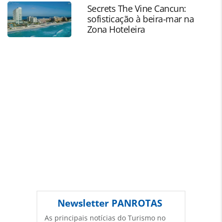
veja-mais-fotos-da-quarta-feira_196653.html ou as
Secrets The Vine Cancun:
ferramentas oferecidas na página. Todo o conteúdo
sofisticação à beira-mar na
produzido pela PANROTAS Editora é protegido pela
Zona Hoteleira
legislação brasileira sobre direito autoral. Não reproduza o
conteúdo sem autorização da PANROTAS Editora
(copyright@panrotas.com.br).
Newsletter
PANROTAS
As principais notícias do Turismo no