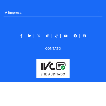
A Empresa
CONTATO
Todos os direitos reservados a PANROTAS Editora - Ver.
Wednesday, August 5, 2026
7:05:27 PM -03:00:00 - Builder 2026.6.2.1
/ Layout
205df0c0b694a693290208d10d1a485b