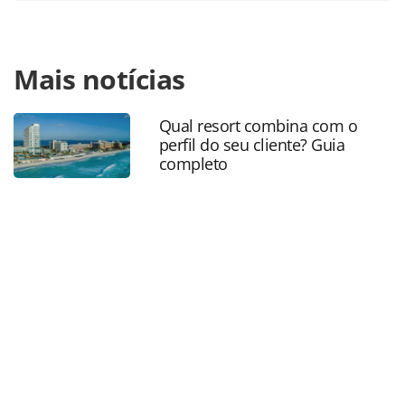
Para compartilhar esse conteúdo, por favor utilize o link
Mais notícias
https://www.panrotas.com.br/aviacao/aeroportos/2020/03/
galeao-tera-reducao-de-90-no-total-de-voos_172266.html
ou as ferramentas oferecidas na página. Todo o conteúdo
Qual resort combina com o
produzido pela PANROTAS Editora é protegido pela
perfil do seu cliente? Guia
legislação brasileira sobre direito autoral. Não reproduza o
completo
conteúdo sem autorização da PANROTAS Editora
(copyright@panrotas.com.br).