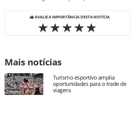
AVALIE A IMPORTÂNCIA DESTA NOTÍCIA
Para compartilhar esse conteúdo, por favor utilize o link
Mais notícias
https://www.panrotas.com.br/aviacao/aeroportos/2020/08/c
digital-autoriza-viagem-de-animais-domesticos-a-
argentina_175766.html ou as ferramentas oferecidas na
Turismo esportivo amplia
página. Todo o conteúdo produzido pela PANROTAS
oportunidades para o trade de
Editora é protegido pela legislação brasileira sobre direito
viagens
autoral. Não reproduza o conteúdo sem autorização da
PANROTAS Editora (copyright@panrotas.com.br).