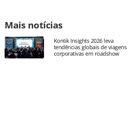
Para compartilhar esse conteúdo, por favor utilize o link
Mais notícias
https://www.panrotas.com.br/aviacao/aeroportos/2022/02/
e-santos-dumont-serao-leiloados-de-forma-
conjunta_187398.html ou as ferramentas oferecidas na
Kontik Insights 2026 leva
página. Todo o conteúdo produzido pela PANROTAS
tendências globais de viagens
Editora é protegido pela legislação brasileira sobre direito
corporativas em roadshow
autoral. Não reproduza o conteúdo sem autorização da
PANROTAS Editora (copyright@panrotas.com.br).