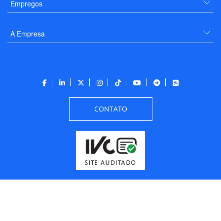
Empregos
A Empresa
CONTATO
Todos os direitos reservados a PANROTAS Editora - Ver.
Friday, August 7, 2026
2:46:37 PM -03:00:00 - Builder 2026.6.2.1
/ Layout
205df0c0b694a693290208d10d1a485b