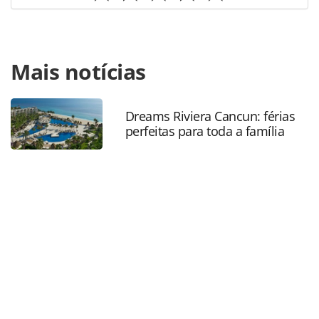
Para compartilhar esse conteúdo, por favor utilize o link
Mais notícias
https://www.panrotas.com.br/aviacao/aeroportos/2022/02/
cvb-apoia-licitacao-conjunta-do-galeao-e-santos-
dumont_187413.html ou as ferramentas oferecidas na
página. Todo o conteúdo produzido pela PANROTAS
Dreams Riviera Cancun: férias
perfeitas para toda a família
Editora é protegido pela legislação brasileira sobre direito
autoral. Não reproduza o conteúdo sem autorização da
PANROTAS Editora (copyright@panrotas.com.br).