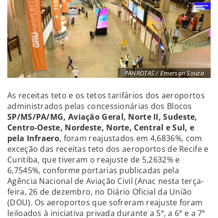
PANROTAS / Emerson Souza
As receitas teto e os tetos tarifários dos aeroportos
administrados pelas concessionárias dos Blocos
SP/MS/PA/MG, Aviação Geral, Norte II, Sudeste,
Centro-Oeste, Nordeste, Norte, Central e Sul, e
pela Infraer
o
, foram reajustados em 4,6836%, com
exceção das receitas teto dos aeroportos de Recife e
Curitiba, que tiveram o reajuste de 5,2632% e
6,7545%, conforme portarias publicadas pela
Agência Nacional de Aviação Civil (Anac nesta terça-
feira, 26 de dezembro, no Diário Oficial da União
(DOU). Os aeroportos que sofreram reajuste foram
leiloados à iniciativa privada durante a 5ª, a 6ª e a 7ª