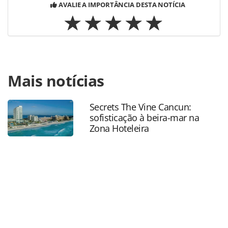
AVALIE A IMPORTÂNCIA DESTA NOTÍCIA
Para compartilhar esse conteúdo, por favor utilize o link
Mais notícias
https://www.panrotas.com.br/aviacao/aeroportos/2023/12
reajusta-tetos-tarifarios-e-receitas-teto-para-
aeroportos_202145.html ou as ferramentas oferecidas na
Secrets The Vine Cancun:
página. Todo o conteúdo produzido pela PANROTAS
sofisticação à beira-mar na
Editora é protegido pela legislação brasileira sobre direito
Zona Hoteleira
autoral. Não reproduza o conteúdo sem autorização da
PANROTAS Editora (copyright@panrotas.com.br).