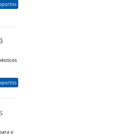
oportos
á
mésticos
oportos
s
para o