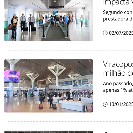
impacta 
Segundo conc
prestadora d
02/07/202
Viracopo
milhão d
Ano passado,
apenas 1% at
13/01/202