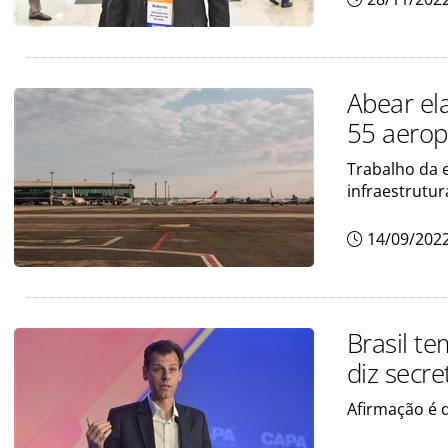
Abear ela
55 aerop
Trabalho da 
infraestrutur
14/09/202
Brasil t
diz secre
Afirmação é d