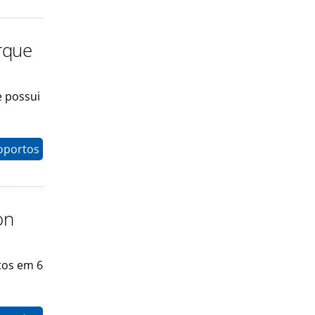
rque
e possui
oportos
on
tos em 6