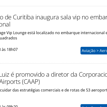
o de Curitiba inaugura sala vip no emba
onal
ge Vip Lounge está localizado no embarque internacional 
quadrados
3 às 18h07
Aviação > Aer
Luiz é promovido a diretor da Corporaci
Airports (CAAP)
 cuidar das estratégias comerciais e de rotas de 53 aeropor
2 às 09h20