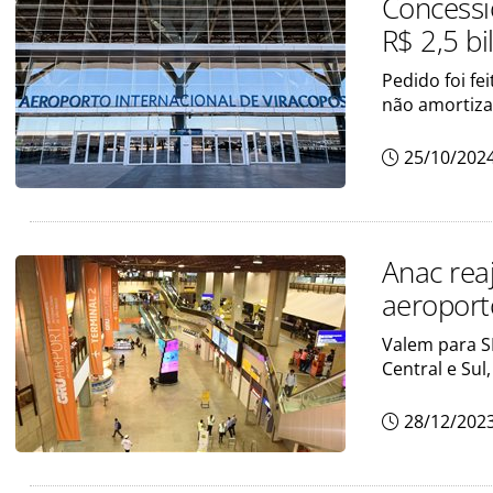
Concessi
R$ 2,5 bi
Pedido foi fe
não amortiz
25/10/202
Anac reaj
aeroport
Valem para S
Central e Sul,
28/12/202