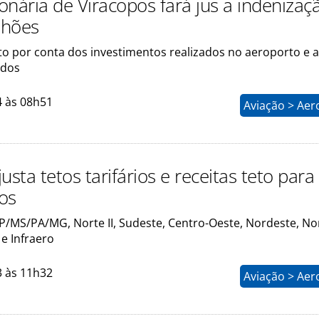
onária de Viracopos fará jus a indenizaç
lhões
ito por conta dos investimentos realizados no aeroporto e 
ados
4 às 08h51
Aviação > Aer
usta tetos tarifários e receitas teto para
os
P/MS/PA/MG, Norte II, Sudeste, Centro-Oeste, Nordeste, No
 e Infraero
3 às 11h32
Aviação > Aer