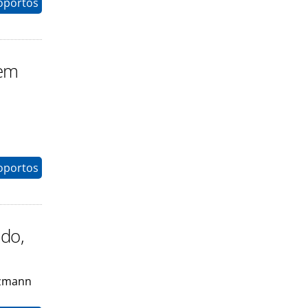
oportos
 em
oportos
do,
nzmann