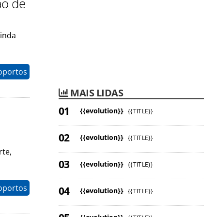
ão de
ainda
oportos
MAIS LIDAS
{{evolution}}
{{TITLE}}
{{evolution}}
{{TITLE}}
rte,
{{evolution}}
{{TITLE}}
oportos
{{evolution}}
{{TITLE}}