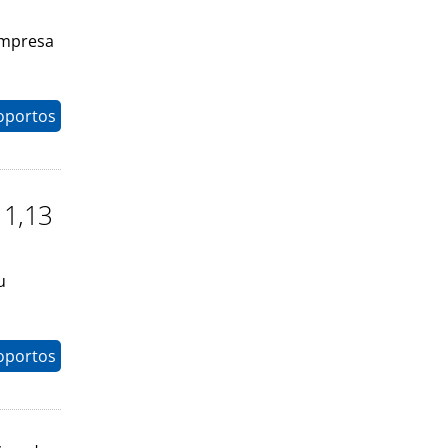
empresa
oportos
 1,13
u
oportos