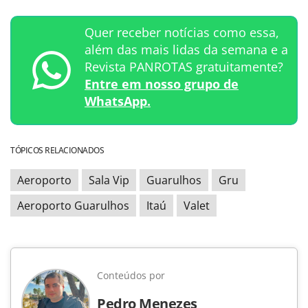
Quer receber notícias como essa,
além das mais lidas da semana e a
Revista PANROTAS gratuitamente?
Entre em nosso grupo de
WhatsApp.
TÓPICOS RELACIONADOS
Aeroporto
Sala Vip
Guarulhos
Gru
Aeroporto Guarulhos
Itaú
Valet
Conteúdos por
Pedro Menezes