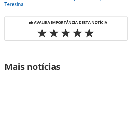
Teresina
AVALIE A IMPORTÂNCIA DESTA NOTÍCIA
Para compartilhar esse conteúdo, por favor utilize o link
Mais notícias
https://www.panrotas.com.br/aviacao/aeroportos/2024/12/
personnalite-anuncia-valet-proprio-e-sala-vip-exclusiva-em-
guarulhos_212797.html ou as ferramentas oferecidas na
página. Todo o conteúdo produzido pela PANROTAS
Editora é protegido pela legislação brasileira sobre direito
autoral. Não reproduza o conteúdo sem autorização da
PANROTAS Editora (copyright@panrotas.com.br).