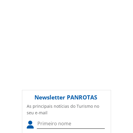
premium-group-abrira-nova-sala-vip-no-aeroporto-de-
curitiba_218353.html ou as ferramentas oferecidas na
página. Todo o conteúdo produzido pela PANROTAS
Editora é protegido pela legislação brasileira sobre direito
autoral. Não reproduza o conteúdo sem autorização da
PANROTAS Editora (copyright@panrotas.com.br).
Newsletter
PANROTAS
As principais notícias do Turismo no
seu e-mail