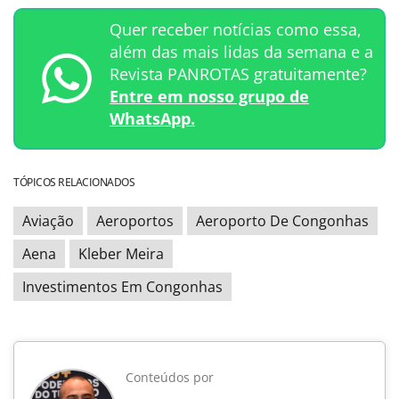
Quer receber notícias como essa,
além das mais lidas da semana e a
Revista PANROTAS gratuitamente?
Entre em nosso grupo de
WhatsApp.
TÓPICOS RELACIONADOS
Aviação
Aeroportos
Aeroporto De Congonhas
Aena
Kleber Meira
Investimentos Em Congonhas
Conteúdos por