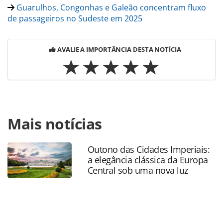
Guarulhos, Congonhas e Galeão concentram fluxo
de passageiros no Sudeste em 2025
AVALIE A IMPORTÂNCIA DESTA NOTÍCIA
Para compartilhar esse conteúdo, por favor utilize o link
Mais notícias
https://www.panrotas.com.br/aviacao/aeroportos/2026/01
inicia-obras-na-passarela-em-frente-ao-aeroporto-de-
congonhas_224914.html ou as ferramentas oferecidas na
Outono das Cidades Imperiais:
página. Todo o conteúdo produzido pela PANROTAS
a elegância clássica da Europa
Editora é protegido pela legislação brasileira sobre direito
Central sob uma nova luz
autoral. Não reproduza o conteúdo sem autorização da
PANROTAS Editora (copyright@panrotas.com.br).