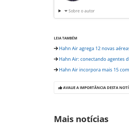
Sobre o autor
LEIA TAMBÉM
Hahn Air agrega 12 novas aéreas
Hahn Air: conectando agentes d
Hahn Air incorpora mais 15 com
AVALIE A IMPORTÂNCIA DESTA NOTÍ
Para compartilhar esse conteúdo, por 
Mais notícias
https://www.panrotas.com.br/aviaca
e-cairo-serao-vendidos-na-hahn-air