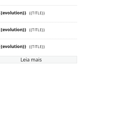
{{evolution}}
{{TITLE}}
{{evolution}}
{{TITLE}}
{{evolution}}
{{TITLE}}
Leia mais