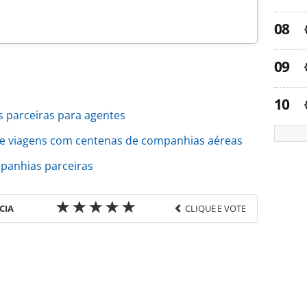
 parceiras para agentes
e viagens com centenas de companhias aéreas
panhias parceiras
CIA
CLIQUE E VOTE
favor utilize o link
o/distribuicao/2023/09/voos-da-egyptair-entre-sp-
_199626.html ou as ferramentas oferecidas na