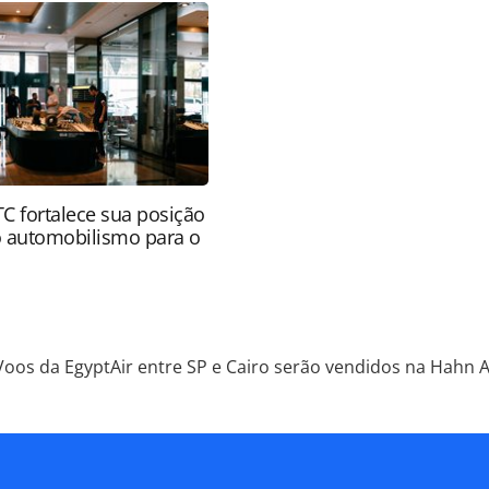
pela PANROTAS Editora é protegido pela legislação
ão reproduza o conteúdo sem autorização da
tas.com.br).
 fortalece sua posição
 automobilismo para o
Voos da EgyptAir entre SP e Cairo serão vendidos na Hahn A