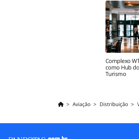
página. Todo o conteúdo produzido 
brasileira sobre direito autoral. N
PANROTAS Editora (copyright@panro
Complexo WTC
como Hub do
Turismo
Aviação
Distribuição