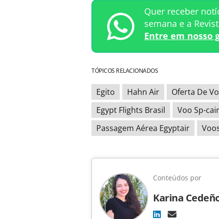
Quer receber notí
semana e a Revis
Entre em nosso 
TÓPICOS RELACIONADOS
Egito
Hahn Air
Oferta De V
Egypt Flights Brasil
Voo Sp-cai
Passagem Aérea Egyptair
Voos
Conteúdos por
Karina Cedeñ