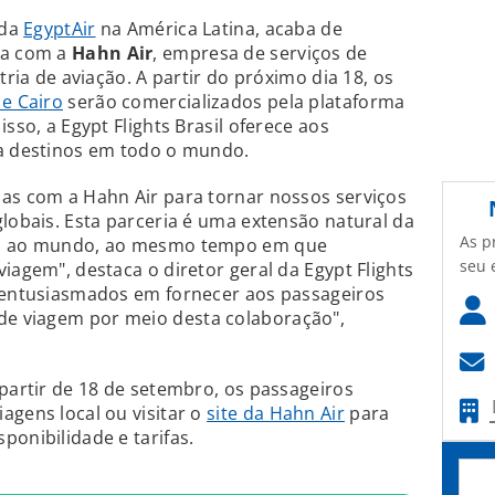
 da
EgyptAir
na América Latina, acaba de
ca com a
Hahn Air
, empresa de serviços de
tria de aviação. A partir do próximo dia 18, os
 e Cairo
serão comercializados pela plataforma
sso, a Egypt Flights Brasil oferece aos
 a destinos em todo o mundo.
ças com a Hahn Air para tornar nossos serviços
globais. Esta parceria é uma extensão natural da
As p
ito ao mundo, ao mesmo tempo em que
seu 
iagem", destaca o diretor geral da Egypt Flights
s entusiasmados em fornecer aos passageiros
e viagem por meio desta colaboração",
 partir de 18 de setembro, os passageiros
agens local ou visitar o
site da Hahn Air
para
ponibilidade e tarifas.