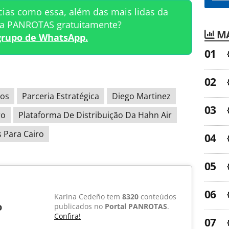
cias como essa, além das mais lidas da
ta PANROTAS gratuitamente?
MA
grupo de WhatsApp.
oos
Parceria Estratégica
Diego Martinez
ro
Plataforma De Distribuição Da Hahn Air
 Para Cairo
Karina Cedeño tem
8320
conteúdos
o
publicados no
Portal PANROTAS
.
Confira!