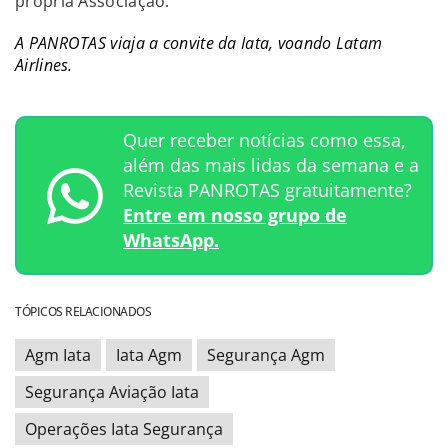
própria Associação.
A PANROTAS viaja a convite da Iata, voando Latam
Airlines.
Quer receber notícias como essa,
além das mais lidas da semana e a
Revista PANROTAS gratuitamente?
Entre em nosso grupo de
WhatsApp.
TÓPICOS RELACIONADOS
Agm Iata
Iata Agm
Segurança Agm
Segurança Aviação Iata
Operações Iata Segurança