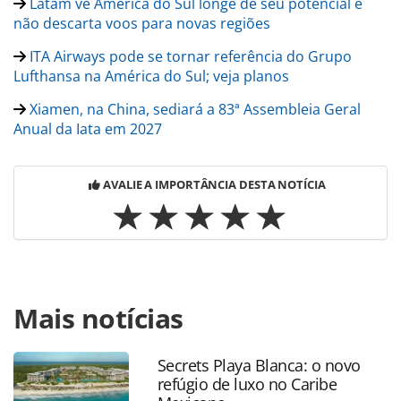
Latam vê América do Sul longe de seu potencial e
não descarta voos para novas regiões
ITA Airways pode se tornar referência do Grupo
Lufthansa na América do Sul; veja planos
Xiamen, na China, sediará a 83ª Assembleia Geral
Anual da Iata em 2027
AVALIE A IMPORTÂNCIA DESTA NOTÍCIA
Para compartilhar esse conteúdo, por favor utilize o link
Mais notícias
https://www.panrotas.com.br/aviacao/distribuicao/2026/06/
e-fechamento-de-espacos-aereos-seguem-elevando-os-
custos-da-aviacao-alerta-iata_229272.html ou as
Secrets Playa Blanca: o novo
ferramentas oferecidas na página. Todo o conteúdo
refúgio de luxo no Caribe
produzido pela PANROTAS Editora é protegido pela