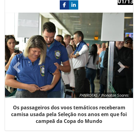
01/13
Previous
Ne
PANROTAS / Jhonatan Soares
Os passageiros dos voos temáticos receberam
camisa usada pela Seleção nos anos em que foi
campeã da Copa do Mundo