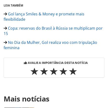
LEIA TAMBÉM
Gol lança Smiles & Money e promete mais
flexibilidade
Copa: reservas do Brasil à Rússia se multiplicam por
15
No Dia da Mulher, Gol realiza voo com tripulação
feminina
AVALIE A IMPORTÂNCIA DESTA NOTÍCIA
Para compartilhar esse conteúdo, por favor utilize o link
Mais notícias
https://www.panrotas.com.br/aviacao/empresas/2018/03/g
realiza-acao-para-copa-com-craques-brasileiros-