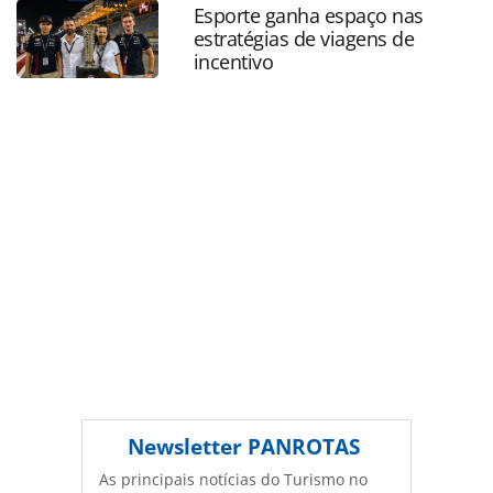
fotos_154347.html ou as ferramentas oferecidas na página.
Esporte ganha espaço nas
Todo o conteúdo produzido pela PANROTAS Editora é
estratégias de viagens de
protegido pela legislação brasileira sobre direito autoral.
incentivo
Não reproduza o conteúdo sem autorização da PANROTAS
Editora (copyright@panrotas.com.br).
Newsletter
PANROTAS
As principais notícias do Turismo no