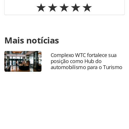
Para compartilhar esse conteúdo, por favor utilize o link
Mais notícias
https://www.panrotas.com.br/aviacao/pesquisas-e-
estatisticas/2018/03/copa-2018-reservas-do-brasil-a-russia-
crescem-15-vezes_153991.html ou as ferramentas
Complexo WTC fortalece sua
oferecidas na página. Todo o conteúdo produzido pela
posição como Hub do
PANROTAS Editora é protegido pela legislação brasileira
automobilismo para o Turismo
sobre direito autoral. Não reproduza o conteúdo sem
autorização da PANROTAS Editora
(copyright@panrotas.com.br).