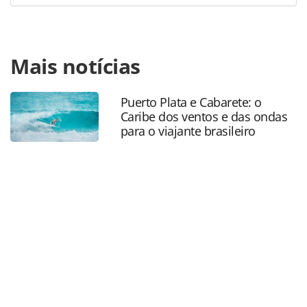
Para compartilhar esse conteúdo, por favor utilize o link
Mais notícias
https://www.panrotas.com.br/aviacao/empresas/2018/06/a
dos-eua-pedem-para-nao-transportar-criancas-
imigrantes_156536.html ou as ferramentas oferecidas na
Puerto Plata e Cabarete: o
página. Todo o conteúdo produzido pela PANROTAS
Caribe dos ventos e das ondas
Editora é protegido pela legislação brasileira sobre direito
para o viajante brasileiro
autoral. Não reproduza o conteúdo sem autorização da
PANROTAS Editora (copyright@panrotas.com.br).