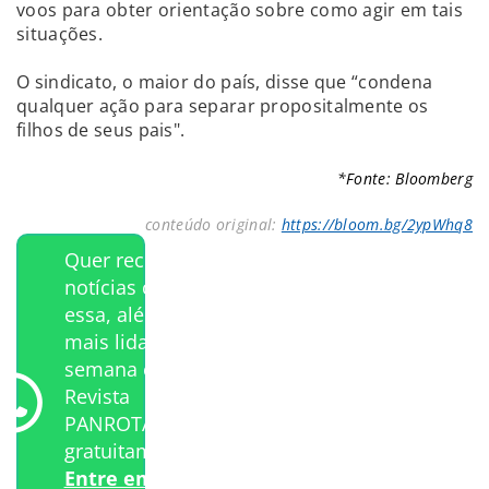
voos para obter orientação sobre como agir em tais
situações.
O sindicato, o maior do país, disse que “condena
qualquer ação para separar propositalmente os
filhos de seus pais".
*Fonte: Bloomberg
conteúdo original:
https://bloom.bg/2ypWhq8
Quer receber
notícias como
essa, além das
mais lidas da
semana e a
Revista
PANROTAS
gratuitamente?
Entre em