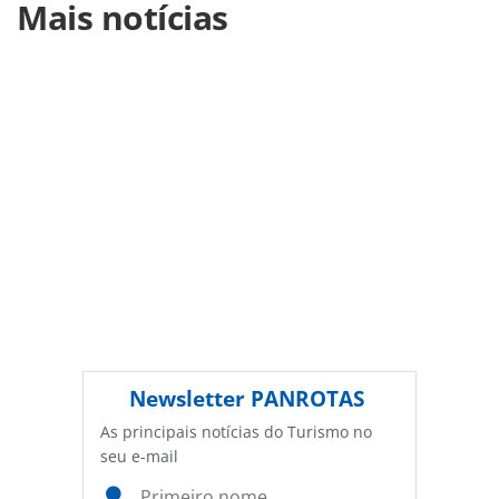
Mais notícias
https://www.panrotas.com.br/aviacao/empresas/2018/11/e
possivel-viajar-de-classe-economica-e-comer-com-
estilo_160465.html ou as ferramentas oferecidas na
página. Todo o conteúdo produzido pela PANROTAS
Editora é protegido pela legislação brasileira sobre direito
autoral. Não reproduza o conteúdo sem autorização da
PANROTAS Editora (copyright@panrotas.com.br).
Newsletter
PANROTAS
As principais notícias do Turismo no
seu e-mail