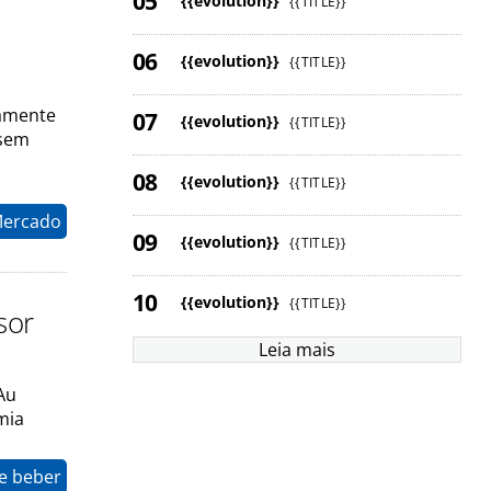
{{evolution}}
{{TITLE}}
{{evolution}}
{{TITLE}}
tamente
{{evolution}}
{{TITLE}}
 sem
{{evolution}}
{{TITLE}}
Mercado
{{evolution}}
{{TITLE}}
{{evolution}}
{{TITLE}}
sor
Leia mais
Au
mia
e beber