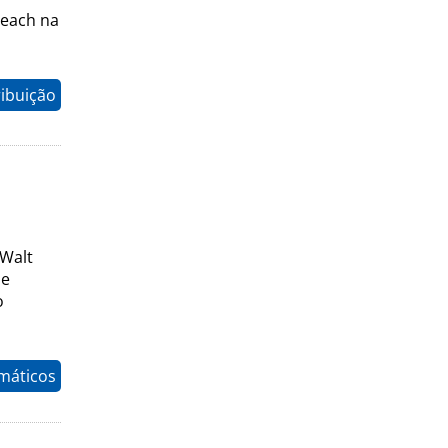
Beach na
ribuição
 Walt
de
o
máticos