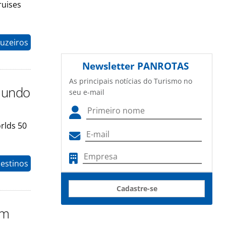
ruises
ruzeiros
Newsletter
PANROTAS
As principais notícias do Turismo no
 mundo
seu e-mail
orlds 50
estinos
Cadastre-se
om