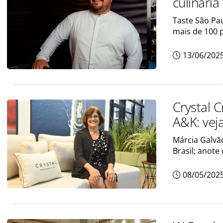
culinária
Taste São Pau
mais de 100 
13/06/202
Crystal 
A&K: veja
Márcia Galvão
Brasil; anote
08/05/202