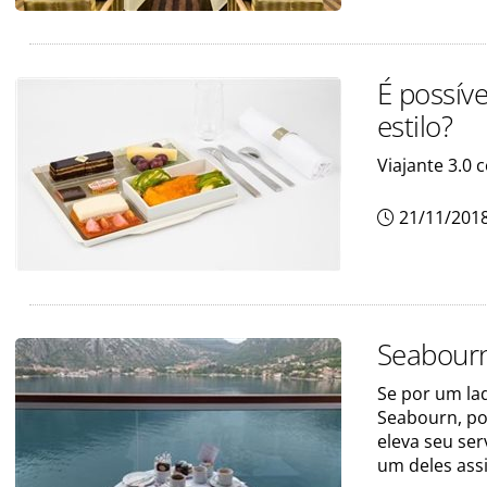
É possív
estilo?
Viajante 3.0
21/11/201
Seabourn
Se por um la
Seabourn, po
eleva seu ser
um deles ass