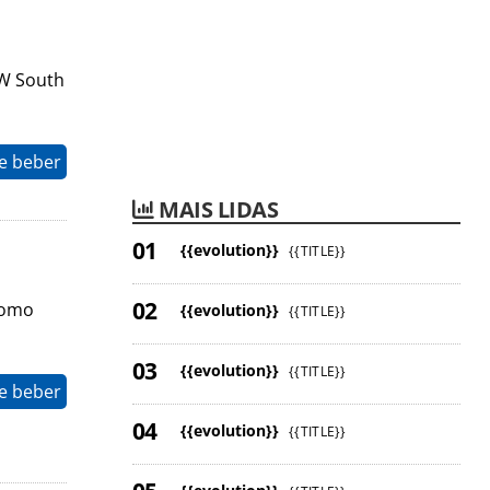
 W South
e beber
MAIS LIDAS
{{evolution}}
{{TITLE}}
como
{{evolution}}
{{TITLE}}
{{evolution}}
{{TITLE}}
e beber
{{evolution}}
{{TITLE}}