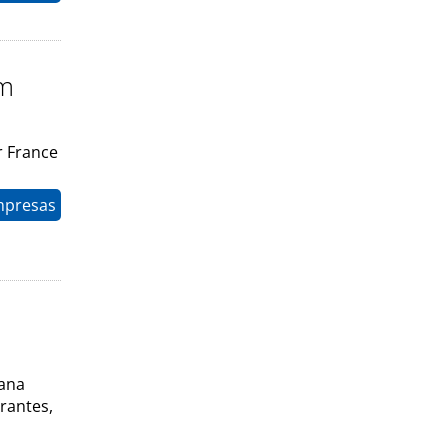
om
r France
mpresas
cana
rantes,