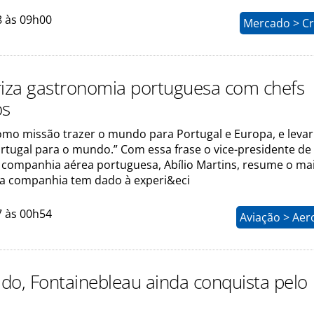
8 às 09h00
Mercado > Cr
riza gastronomia portuguesa com chefs
os
omo missão trazer o mundo para Portugal e Europa, e levar
rtugal para o mundo.” Com essa frase o vice-presidente de
 companhia aérea portuguesa, Abílio Martins, resume o ma
a companhia tem dado à experi&eci
7 às 00h54
Aviação > Aer
do, Fontainebleau ainda conquista pelo