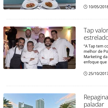
10/05/201
Tap valo
estrelad
“A Tap tem c
melhor de Po
Marketing da
enfoque que 
25/10/201
Repagina
paladar