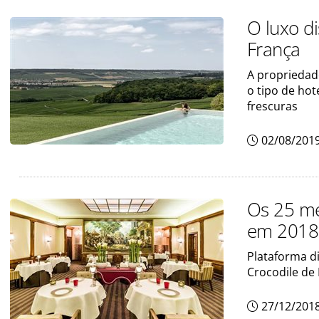
O luxo d
França
A propriedade
o tipo de hot
frescuras
02/08/201
Os 25 me
em 2018
Plataforma di
Crocodile de 
27/12/201