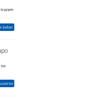
e trazem
e beber
upo
o no
ruzeiros