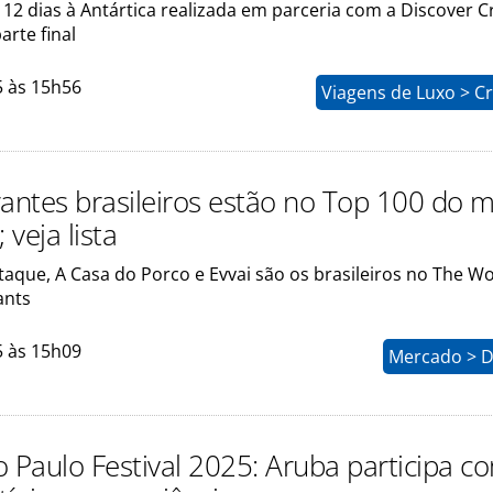
12 dias à Antártica realizada em parceria com a Discover C
arte final
5 às 15h56
Viagens de Luxo > C
rantes brasileiros estão no Top 100 do
veja lista
Otaque, A Casa do Porco e Evvai são os brasileiros no The W
ants
5 às 15h09
Mercado > D
o Paulo Festival 2025: Aruba participa c