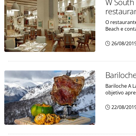
W South 
restaura
O restaurant
Beach e cont
26/08/201
Bariloch
Bariloche A 
objetivo apre
22/08/201