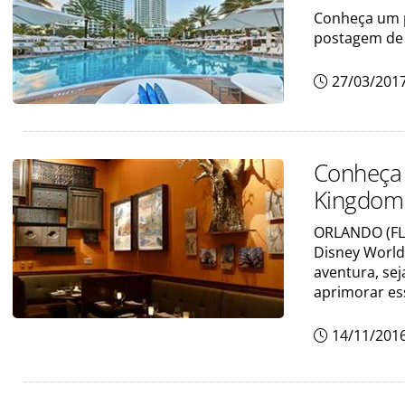
Conheça um p
postagem de 
27/03/201
Conheça 
Kingdom
ORLANDO (FLÓ
Disney World
aventura, sej
aprimorar ess
14/11/201