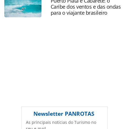
Puerto Plata e Cabarete: o
Todo o conteúdo produzido pela PANROTAS Editora é
Caribe dos ventos e das ondas
protegido pela legislação brasileira sobre direito autoral.
para o viajante brasileiro
Não reproduza o conteúdo sem autorização da PANROTAS
Editora (copyright@panrotas.com.br).
Newsletter
PANROTAS
As principais notícias do Turismo no
seu e-mail