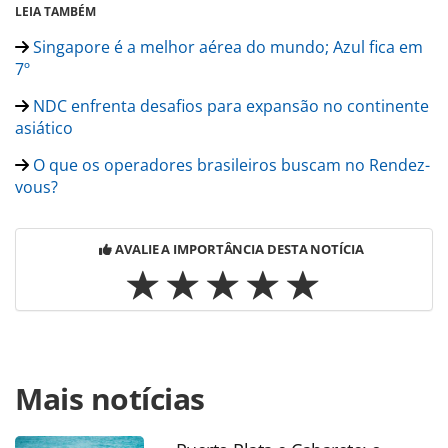
LEIA TAMBÉM
Singapore é a melhor aérea do mundo; Azul fica em
7º
NDC enfrenta desafios para expansão no continente
asiático
O que os operadores brasileiros buscam no Rendez-
vous?
AVALIE A IMPORTÂNCIA DESTA NOTÍCIA
Para compartilhar esse conteúdo, por favor utilize o link
Mais notícias
https://www.panrotas.com.br/aviacao/empresas/2019/05/ai
new-zealand-ve-com-otimismo-sua-rota-para-a-am-do-
sul_164799.html ou as ferramentas oferecidas na página.