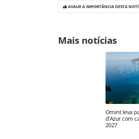
AVALIE A IMPORTÂNCIA DESTA NOTÍ
Para compartilhar esse conteúdo, por 
Mais notícias
https://www.panrotas.com.br/aviac
titulos-que-venceriam-em-2020_1689
Todo o conteúdo produzido pela PAN
brasileira sobre direito autoral. N
PANROTAS Editora (copyright@panro
Omint leva pa
d'Azur com 
2027