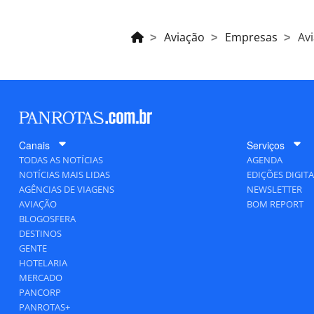
Aviação
Empresas
Av
Canais
Serviços
TODAS AS NOTÍCIAS
AGENDA
NOTÍCIAS MAIS LIDAS
EDIÇÕES DIGITA
AGÊNCIAS DE VIAGENS
NEWSLETTER
AVIAÇÃO
BOM REPORT
BLOGOSFERA
DESTINOS
GENTE
HOTELARIA
MERCADO
PANCORP
PANROTAS+