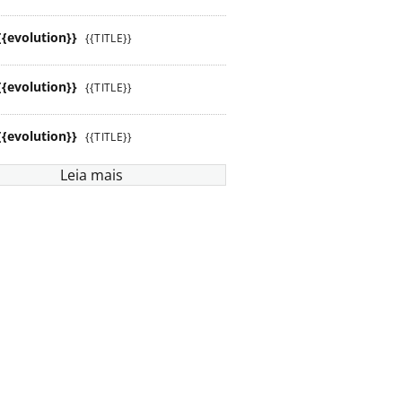
{{evolution}}
{{TITLE}}
{{evolution}}
{{TITLE}}
{{evolution}}
{{TITLE}}
Leia mais