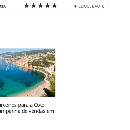
CIA
CLIQUE E VOTE
favor utilize o link
ao/empresas/2019/11/avianca-encerra-troca-de-
41.html ou as ferramentas oferecidas na página.
ROTAS Editora é protegido pela legislação
ão reproduza o conteúdo sem autorização da
tas.com.br).
rceiros para a Côte
campanha de vendas em