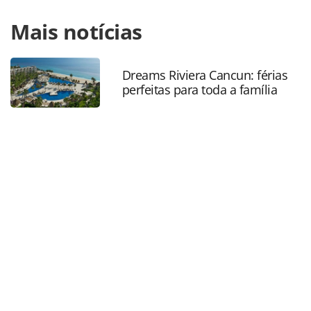
Para compartilhar esse conteúdo, por favor utilize o link
Mais notícias
https://www.panrotas.com.br/aviacao/empresas/2020/09/
airlines-lanca-plataforma-para-agencias-de-
viagens_176345.html ou as ferramentas oferecidas na
página. Todo o conteúdo produzido pela PANROTAS
Dreams Riviera Cancun: férias
perfeitas para toda a família
Editora é protegido pela legislação brasileira sobre direito
autoral. Não reproduza o conteúdo sem autorização da
PANROTAS Editora (copyright@panrotas.com.br).