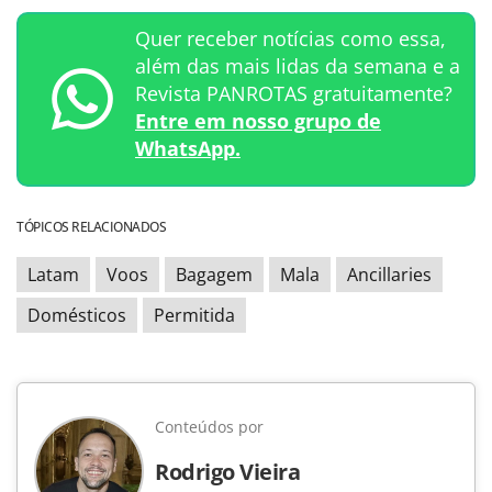
Quer receber notícias como essa,
além das mais lidas da semana e a
Revista PANROTAS gratuitamente?
Entre em nosso grupo de
WhatsApp.
TÓPICOS RELACIONADOS
Latam
Voos
Bagagem
Mala
Ancillaries
Domésticos
Permitida
Conteúdos por
Rodrigo Vieira