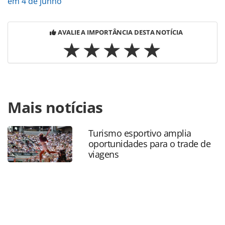
em 4 de junho
AVALIE A IMPORTÂNCIA DESTA NOTÍCIA
Para compartilhar esse conteúdo, por favor utilize o link
Mais notícias
https://www.panrotas.com.br/aviacao/empresas/2021/05/l
tem-novo-ancillary-de-bagagem-15-kg-em-voos-
domesticos_181349.html ou as ferramentas oferecidas na
Turismo esportivo amplia
página. Todo o conteúdo produzido pela PANROTAS
oportunidades para o trade de
Editora é protegido pela legislação brasileira sobre direito
viagens
autoral. Não reproduza o conteúdo sem autorização da
PANROTAS Editora (copyright@panrotas.com.br).