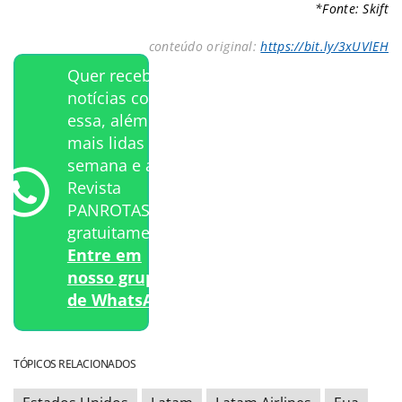
*Fonte: Skift
conteúdo original:
https://bit.ly/3xUVlEH
Quer receber
notícias como
essa, além das
mais lidas da
semana e a
Revista
PANROTAS
gratuitamente?
Entre em
nosso grupo
de WhatsApp.
TÓPICOS RELACIONADOS