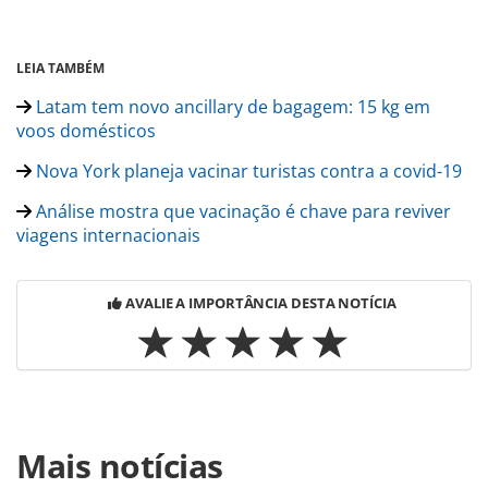
LEIA TAMBÉM
Latam tem novo ancillary de bagagem: 15 kg em
voos domésticos
Nova York planeja vacinar turistas contra a covid-19
Análise mostra que vacinação é chave para reviver
viagens internacionais
AVALIE A IMPORTÂNCIA DESTA NOTÍCIA
Para compartilhar esse conteúdo, por favor utilize o link
Mais notícias
https://www.panrotas.com.br/aviacao/empresas/2021/05/t
de-vacina-impulsiona-demanda-da-latam_181352.html ou