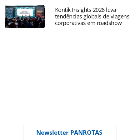
as ferramentas oferecidas na página. Todo o conteúdo
Kontik Insights 2026 leva
produzido pela PANROTAS Editora é protegido pela
tendências globais de viagens
legislação brasileira sobre direito autoral. Não reproduza o
corporativas em roadshow
conteúdo sem autorização da PANROTAS Editora
(copyright@panrotas.com.br).
Newsletter
PANROTAS