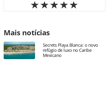
Para compartilhar esse conteúdo, por favor utilize o link
Mais notícias
https://www.panrotas.com.br/aviacao/empresas/2021/07/ia
operar-na-argentina-esta-se-tornando-
inviavel_183110.html ou as ferramentas oferecidas na
Secrets Playa Blanca: o novo
página. Todo o conteúdo produzido pela PANROTAS
refúgio de luxo no Caribe
Editora é protegido pela legislação brasileira sobre direito
Mexicano
autoral. Não reproduza o conteúdo sem autorização da
PANROTAS Editora (copyright@panrotas.com.br).