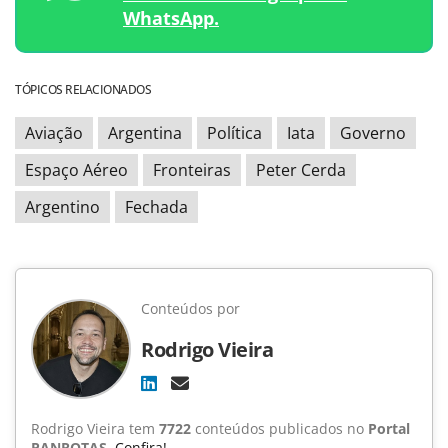
WhatsApp.
TÓPICOS RELACIONADOS
Aviação
Argentina
Política
Iata
Governo
Espaço Aéreo
Fronteiras
Peter Cerda
Argentino
Fechada
Conteúdos por
Rodrigo Vieira
Rodrigo Vieira tem
7722
conteúdos publicados no
Portal
PANROTAS
.
Confira!