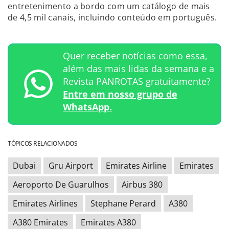
entretenimento a bordo com um catálogo de mais
de 4,5 mil canais, incluindo conteúdo em português.
Quer receber notícias como essa,
além das mais lidas da semana e a
Revista PANROTAS gratuitamente?
Entre em nosso grupo de
WhatsApp.
TÓPICOS RELACIONADOS
Dubai
Gru Airport
Emirates Airline
Emirates
Aeroporto De Guarulhos
Airbus 380
Emirates Airlines
Stephane Perard
A380
A380 Emirates
Emirates A380