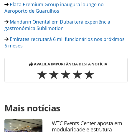
Plaza Premium Group inaugura lounge no
Aeroporto de Guarulhos
Mandarin Oriental em Dubai terá experiência
gastronômica Sublimotion
Emirates recrutará 6 mil funcionários nos próximos
6 meses
AVALIE A IMPORTÂNCIA DESTA NOTÍCIA
Para compartilhar esse conteúdo, por favor utilize o link
Mais notícias
https://www.panrotas.com.br/aviacao/empresas/2021/11/e
a380-retorna-ao-brasil-para-rota-dubai-sao-
paulo_185321.html ou as ferramentas oferecidas na
WTC Events Center aposta em
página. Todo o conteúdo produzido pela PANROTAS
modularidade e estrutura