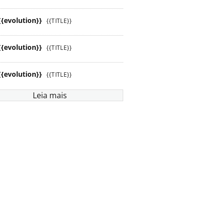
{{evolution}}
{{TITLE}}
{{evolution}}
{{TITLE}}
{{evolution}}
{{TITLE}}
Leia mais