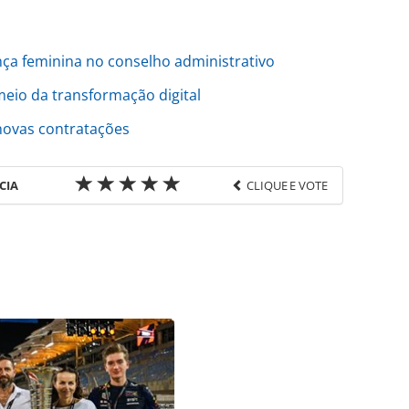
ça feminina no conselho administrativo
meio da transformação digital
novas contratações
CIA
CLIQUE E VOTE
favor utilize o link
o/empresas/2021/11/latam-chega-a-90-da-oferta-
tml ou as ferramentas oferecidas na página.
ROTAS Editora é protegido pela legislação
ão reproduza o conteúdo sem autorização da
tas.com.br).