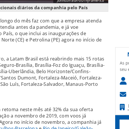
Johnson Barros/Inframerica
acionais diários da companhia pelo País
 longo do mês faz com que a empresa atenda
tendia antes da pandemia, e já voe
 País, o que inclui as inaugurações de
orte (CE) e Petrolina (PE) agora no início de
 a Latam Brasil está reabrindo mais 15 rotas
As p
guro-Brasília, Brasília-Foz do Iguaçu, Brasília-
seu 
ília-Uberlândia, Belo Horizonte/Confins-
o/Santos Dumont, Fortaleza-Maceió, Fortaleza-
a-São Luís, Fortaleza-Salvador, Manaus-Porto
am retoma neste mês até 32% da sua oferta
lação a novembro de 2019, com voos já
 Agora no início de novembro, a companhia já
rulhos-Barcelona
e
Rio de Janeiro/Galeão-