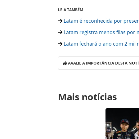
LEIA TAMBÉM
Latam é reconhecida por presen
Latam registra menos filas por 
Latam fechará o ano com 2 mil 
AVALIE A IMPORTÂNCIA DESTA NOTÍ
Para compartilhar esse conteúdo, por 
Mais notícias
https://www.panrotas.com.br/aviaca
domestica-do-pre-pandemia_185561.h
Todo o conteúdo produzido pela PAN
brasileira sobre direito autoral. N
PANROTAS Editora (copyright@panro