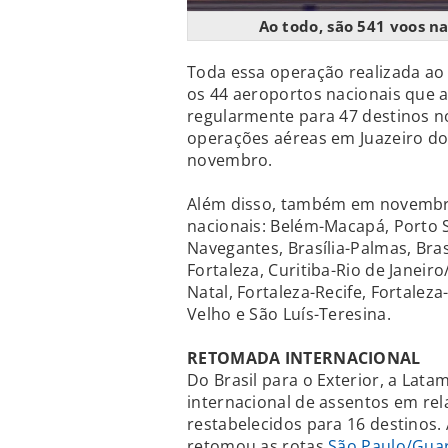
Ao todo, são 541 voos n
Toda essa operação realizada ao
os 44 aeroportos nacionais que a
regularmente para 47 destinos no
operações aéreas em Juazeiro do N
novembro.
Além disso, também em novembro,
nacionais: Belém-Macapá, Porto Se
Navegantes, Brasília-Palmas, Bras
Fortaleza, Curitiba-Rio de Janeir
Natal, Fortaleza-Recife, Fortalez
Velho e São Luís-Teresina.
RETOMADA INTERNACIONAL
Do Brasil para o Exterior, a Lat
internacional de assentos em re
restabelecidos para 16 destinos.
retomou as rotas
São Paulo/Gua