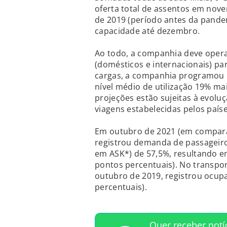
oferta total de assentos em no
de 2019 (período antes da pande
capacidade até dezembro.
Ao todo, a companhia deve opera
(domésticos e internacionais) pa
cargas, a companhia programou 
nível médio de utilização 19% m
projeções estão sujeitas à evol
viagens estabelecidas pelos paíse
Em outubro de 2021 (em compar
registrou demanda de passageiro
em ASK*) de 57,5%, resultando e
pontos percentuais). No transp
outubro de 2019, registrou ocup
percentuais).
Quer receber notí