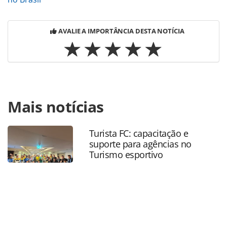
AVALIE A IMPORTÂNCIA DESTA NOTÍCIA
Para compartilhar esse conteúdo, por favor utilize o link
Mais notícias
https://www.panrotas.com.br/aviacao/empresas/2022/01/ai
france-lanca-nova-colecao-de-comfort-kit-
ecorresponsavel_186922.html ou as ferramentas
Turista FC: capacitação e
oferecidas na página. Todo o conteúdo produzido pela
suporte para agências no
PANROTAS Editora é protegido pela legislação brasileira
Turismo esportivo
sobre direito autoral. Não reproduza o conteúdo sem
autorização da PANROTAS Editora
(copyright@panrotas.com.br).