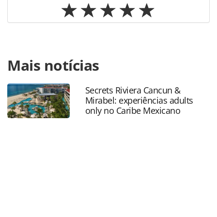
Para compartilhar esse conteúdo, por favor utilize o link
Mais notícias
https://www.panrotas.com.br/aviacao/empresas/2022/10/g
registra-maior-receita-operacional-de-sua-historia-no-
3t22_192768.html ou as ferramentas oferecidas na página.
Secrets Riviera Cancun &
Todo o conteúdo produzido pela PANROTAS Editora é
Mirabel: experiências adults
protegido pela legislação brasileira sobre direito autoral.
only no Caribe Mexicano
Não reproduza o conteúdo sem autorização da PANROTAS
Editora (copyright@panrotas.com.br).