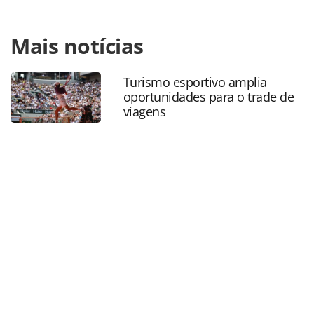
Para compartilhar esse conteúdo, por favor utilize o link
Mais notícias
https://www.panrotas.com.br/aviacao/empresas/2023/04/b
adia-entregas-do-737-max-por-problema-de-
componente_196151.html ou as ferramentas oferecidas na
Turismo esportivo amplia
página. Todo o conteúdo produzido pela PANROTAS
oportunidades para o trade de
Editora é protegido pela legislação brasileira sobre direito
viagens
autoral. Não reproduza o conteúdo sem autorização da
PANROTAS Editora (copyright@panrotas.com.br).