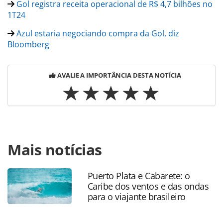
Gol registra receita operacional de R$ 4,7 bilhões no
1T24
Azul estaria negociando compra da Gol, diz
Bloomberg
AVALIE A IMPORTÂNCIA DESTA NOTÍCIA
Para compartilhar esse conteúdo, por favor utilize o link
Mais notícias
https://www.panrotas.com.br/aviacao/empresas/2024/05/a
um-passo-da-fusao-gol-e-azul-iniciam-voos-
compartilhados-diz-folha_205834.html ou as ferramentas
Puerto Plata e Cabarete: o
oferecidas na página. Todo o conteúdo produzido pela
Caribe dos ventos e das ondas
PANROTAS Editora é protegido pela legislação brasileira
para o viajante brasileiro
sobre direito autoral. Não reproduza o conteúdo sem
autorização da PANROTAS Editora